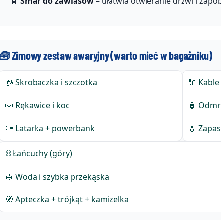
🧴
Smar do zawiasów
– ułatwia otwieranie drzwi i zapo
🧰 Zimowy zestaw awaryjny (warto mieć w bagażniku)
🧊 Skrobaczka i szczotka
🔌 Kable
🧤 Rękawice i koc
🧴 Odmr
🔦 Latarka + powerbank
💧 Zapas
⛓️ Łańcuchy (góry)
🥪 Woda i szybka przekąska
🧭 Apteczka + trójkąt + kamizelka