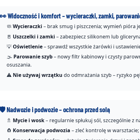
👀 Widoczność i komfort – wycieraczki, zamki, parowani
🧼
Wycieraczki
– brak smug i piszczenia; wymień pióra je
🚪
Uszczelki i zamki
– zabezpiecz silikonem lub glicery
💡
Oświetlenie
– sprawdź wszystkie żarówki i ustawienie
🌫️
Parowanie szyb
– nowy filtr kabinowy i czysty parown
osuszania.
⚠️
Nie używaj wrzątku
do odmrażania szyb – ryzyko pęk
🛡️ Nadwozie i podwozie – ochrona przed solą
🚿
Mycie i wosk
– regularnie spłukuj sól, szczególnie z n
🧲
Konserwacja podwozia
– zleć kontrolę w warsztacie;