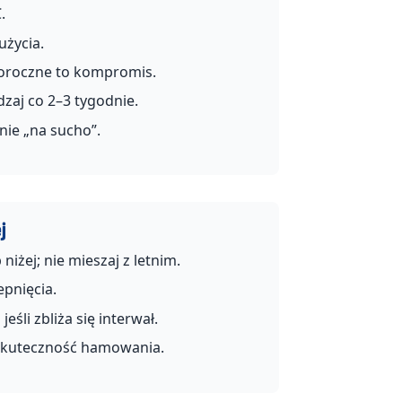
.
życia.
łoroczne to kompromis.
zaj co 2–3 tygodnie.
nie „na sucho”.
j
niżej; nie mieszaj z letnim.
pnięcia.
śli zbliża się interwał.
 skuteczność hamowania.