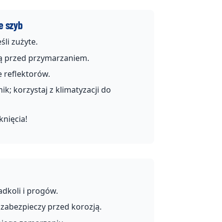
e szyb
śli zużyte.
ną przed przymarzaniem.
 reflektorów.
ik; korzystaj z klimatyzacji do
nięcia!
adkoli i progów.
 zabezpieczy przed korozją.