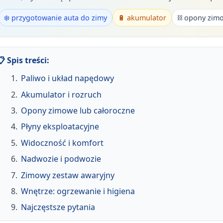
❄️ przygotowanie auta do zimy
🔋 akumulator
⛓️ opony zim
📋 Spis treści:
Paliwo i układ napędowy
Akumulator i rozruch
Opony zimowe lub całoroczne
Płyny eksploatacyjne
Widoczność i komfort
Nadwozie i podwozie
Zimowy zestaw awaryjny
Wnętrze: ogrzewanie i higiena
Najczęstsze pytania