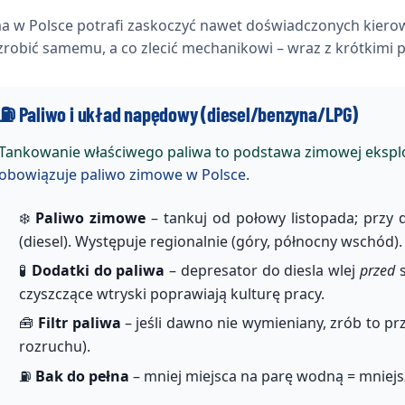
a w Polsce potrafi zaskoczyć nawet doświadczonych kierow
zrobić samemu, a co zlecić mechanikowi – wraz z krótkimi p
⛽ Paliwo i układ napędowy (diesel/benzyna/LPG)
Tankowanie właściwego paliwa to podstawa zimowej eksplo
obowiązuje paliwo zimowe w Polsce
.
❄️
Paliwo zimowe
– tankuj od połowy listopada; przy
(diesel). Występuje regionalnie (góry, północny wschód).
🧪
Dodatki do paliwa
– depresator do diesla wlej
przed
s
czyszczące wtryski poprawiają kulturę pracy.
🧰
Filtr paliwa
– jeśli dawno nie wymieniany, zrób to p
rozruchu).
⛽
Bak do pełna
– mniej miejsca na parę wodną = mniej