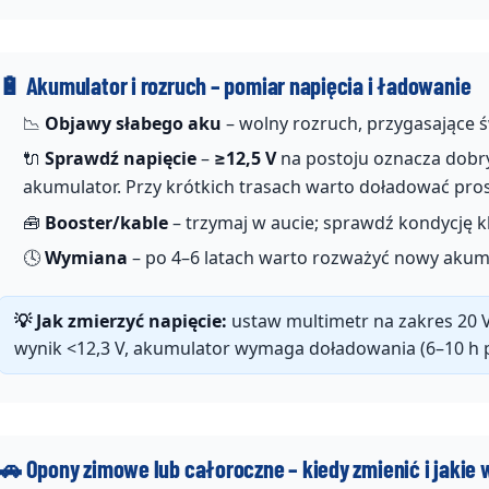
🔋 Akumulator i rozruch – pomiar napięcia i ładowanie
📉
Objawy słabego aku
– wolny rozruch, przygasające ś
🔌
Sprawdź napięcie
–
≥12,5 V
na postoju oznacza dobry
akumulator. Przy krótkich trasach warto doładować pro
🧰
Booster/kable
– trzymaj w aucie; sprawdź kondycję k
🕓
Wymiana
– po 4–6 latach warto rozważyć nowy akumu
💡 Jak zmierzyć napięcie:
ustaw multimetr na zakres 20 V
wynik <12,3 V, akumulator wymaga doładowania (6–10 h 
🚗 Opony zimowe lub całoroczne – kiedy zmienić i jakie