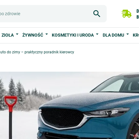
D
B
ZIOŁA
ŻYWNOŚĆ
KOSMETYKI I URODA
DLA DOMU
KR
uto do zimy – praktyczny poradnik kierowcy