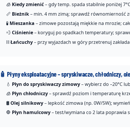
🧊
Kiedy zmienić
– gdy temp. spada stabilnie poniżej 7°C
📏
Bieżnik
– min. 4 mm zimą; sprawdź równomierność zu
🧪
Mieszanka
– zimowe pozostają miękkie na mrozie; ca
💨
Ciśnienie
– koryguj po spadkach temperatury; sprawd
⛓️
Łańcuchy
– przy wyjazdach w góry przetrenuj zakłada
🧴 Płyny eksploatacyjne – spryskiwacze, chłodniczy, ole
💧
Płyn do spryskiwaczy zimowy
– wybierz do –20°C lub 
🧊
Płyn chłodniczy
– sprawdź poziom i temperaturę krze
🛢️
Olej silnikowy
– lepkość zimowa (np. 0W/5W); wymień je
🛑
Płyn hamulcowy
– test/wymiana co 2 lata poprawia