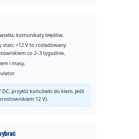
wiatła, komunikaty błędów.
 stan; <12 V to rozładowany
stownikiem co 2–3 tygodnie.
lem i masy.
lator.
 DC, przyłóż końcówki do klem. Jeśli
prostownikiem 12 V).
 wybrać