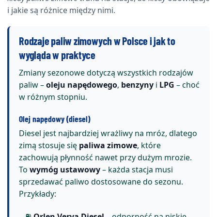
i jakie są różnice między nimi.
Rodzaje paliw zimowych w Polsce i jak to
wygląda w praktyce
Zmiany sezonowe dotyczą wszystkich rodzajów
paliw –
oleju napędowego
,
benzyny
i
LPG
– choć
w różnym stopniu.
Olej napędowy (diesel)
Diesel jest najbardziej wrażliwy na mróz, dlatego
zimą stosuje się
paliwa zimowe
, które
zachowują płynność nawet przy dużym mrozie.
To
wymóg ustawowy
– każda stacja musi
sprzedawać paliwo dostosowane do sezonu.
Przykłady:
⛽
Orlen Verva Diesel
– odporność na niskie