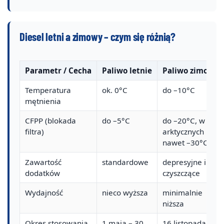
Diesel letni a zimowy – czym się różnią?
Parametr / Cecha
Paliwo letnie
Paliwo zimowe
Temperatura
ok. 0°C
do –10°C
mętnienia
CFPP (blokada
do –5°C
do –20°C, w
filtra)
arktycznych
nawet –30°C
Zawartość
standardowe
depresyjne i
dodatków
czyszczące
Wydajność
nieco wyższa
minimalnie
niższa
Okres stosowania
1 maja – 30
16 listopada –