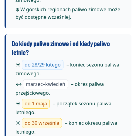
zimowego.
❄️ W górskich regionach paliwo zimowe może
być dostępne wcześniej.
Do kiedy paliwo zimowe i od kiedy paliwo
letnie?
☀️
do 28/29 lutego
– koniec sezonu paliwa
zimowego.
↔︎
marzec–kwiecień
– okres paliwa
przejściowego.
☀️
od 1 maja
– początek sezonu paliwa
letniego.
☀️
do 30 września
– koniec okresu paliwa
letniego.