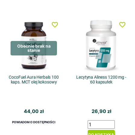
favorite_border
favorite_border
Obecnie brak na
stanie
CocoFuel Aura Herbals 100
Lecytyna Aliness 1200 mg -
kaps. MCT olej kokosowy
60 kapsułek
44,00 zł
26,90 zł
POWIADOM O DOSTĘPNOŚCI
DO KOSZYKA