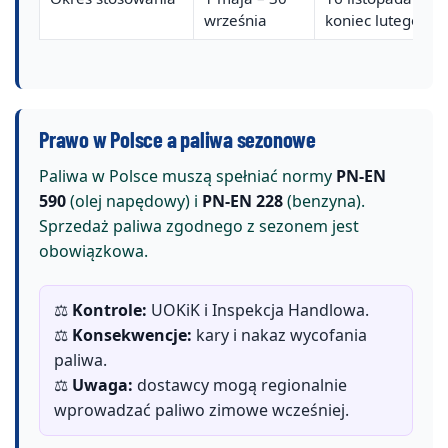
września
koniec lutego
Prawo w Polsce a paliwa sezonowe
Paliwa w Polsce muszą spełniać normy
PN-EN
590
(olej napędowy) i
PN-EN 228
(benzyna).
Sprzedaż paliwa zgodnego z sezonem jest
obowiązkowa.
⚖️
Kontrole:
UOKiK i Inspekcja Handlowa.
⚖️
Konsekwencje:
kary i nakaz wycofania
paliwa.
⚖️
Uwaga:
dostawcy mogą regionalnie
wprowadzać paliwo zimowe wcześniej.