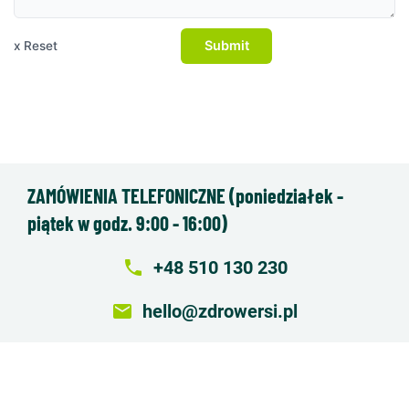
Submit
x Reset
ZAMÓWIENIA TELEFONICZNE (poniedziałek -
piątek w godz. 9:00 - 16:00)
local_phone
+48 510 130 230
email
hello@zdrowersi.pl