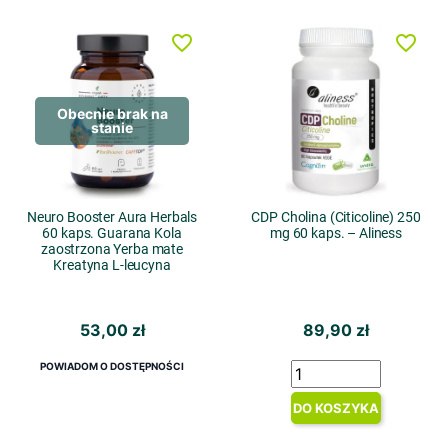
favorite_border
favorite_border
Obecnie brak na
stanie
Neuro Booster Aura Herbals
CDP Cholina (Citicoline) 250
60 kaps. Guarana Kola
mg 60 kaps. – Aliness
zaostrzona Yerba mate
Kreatyna L-leucyna
53,00 zł
89,90 zł
POWIADOM O DOSTĘPNOŚCI
DO KOSZYKA