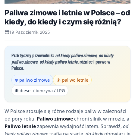
Paliwa zimowe i letnie w Polsce – od
kiedy, do kiedy i czym się różnią?
19 Październik 2025
Praktyczny przewodnik:
od kiedy paliwo zimowe
,
do kiedy
paliwo zimowe
,
od kiedy paliwo letnie
, różnice i prawo w
Polsce.
❄️ paliwo zimowe
☀️ paliwo letnie
⛽ diesel / benzyna / LPG
W Polsce stosuje się różne rodzaje paliw w zależności
od pory roku.
Paliwo zimowe
chroni silnik w mrozie, a
Paliwo letnie
zapewnia wydajność latem. Sprawdź,
od
kiedy paliwo zimowe
trafia na stacje,
do kiedy
obowiązuje