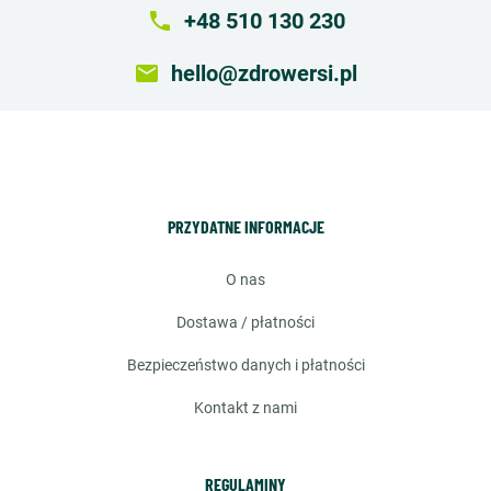
local_phone
+48 510 130 230
email
hello@zdrowersi.pl
PRZYDATNE INFORMACJE
o nas
dostawa / płatności
bezpieczeństwo danych i płatności
kontakt z nami
REGULAMINY