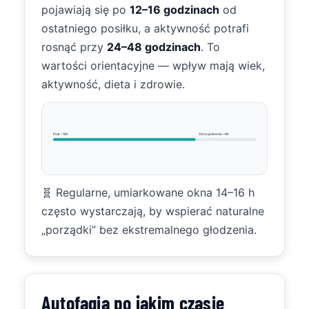
pojawiają się po
12–16 godzinach
od
ostatniego posiłku, a aktywność potrafi
rosnąć przy
24–48 godzinach
. To
wartości orientacyjne — wpływ mają wiek,
aktywność, dieta i zdrowie.
Post ~16h
Okno jedzenia ~8h
🧬 Regularne, umiarkowane okna 14–16 h
często wystarczają, by wspierać naturalne
„porządki” bez ekstremalnego głodzenia.
Autofagia po jakim czasie