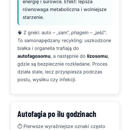
energię i surowce. Efekt: lepsza
równowaga metaboliczna i wolniejsze
starzenie.
🧠 Z greki:
auto
– „sam”,
phagein
– „jeść”.
To samonapędzany recykling: uszkodzone
białka i organella trafiają do
autofagosomu
, a następnie do
lizosomu
,
gdzie są bezpiecznie rozkładane. Proces
działa stale, lecz przyspiesza podczas
postu, wysiłku czy infekcji.
Autofagia po ilu godzinach
⏱️ Pierwsze wyraźniejsze oznaki często