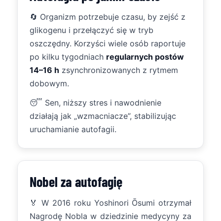
🔄 Organizm potrzebuje czasu, by zejść z
glikogenu i przełączyć się w tryb
oszczędny. Korzyści wiele osób raportuje
po kilku tygodniach
regularnych postów
14–16 h
zsynchronizowanych z rytmem
dobowym.
😴 Sen, niższy stres i nawodnienie
działają jak „wzmacniacze”, stabilizując
uruchamianie autofagii.
Nobel za autofagię
🏅
W 2016 roku Yoshinori Ōsumi otrzymał
Nagrodę Nobla w dziedzinie medycyny za