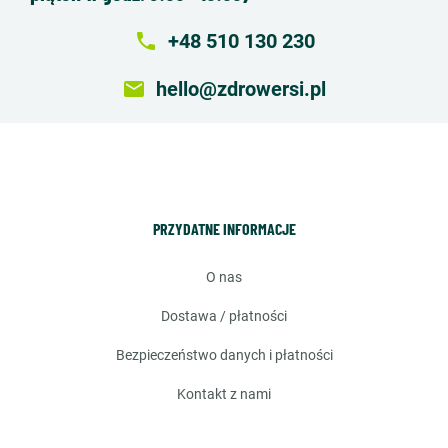
local_phone
+48 510 130 230
email
hello@zdrowersi.pl
PRZYDATNE INFORMACJE
o nas
dostawa / płatności
bezpieczeństwo danych i płatności
kontakt z nami