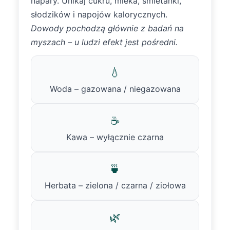
napary. Unikaj cukru, mleka, śmietanki,
słodzików i napojów kalorycznych.
Dowody pochodzą głównie z badań na
myszach – u ludzi efekt jest pośredni.
💧
Woda – gazowana / niegazowana
☕
Kawa – wyłącznie czarna
🍵
Herbata – zielona / czarna / ziołowa
🌿