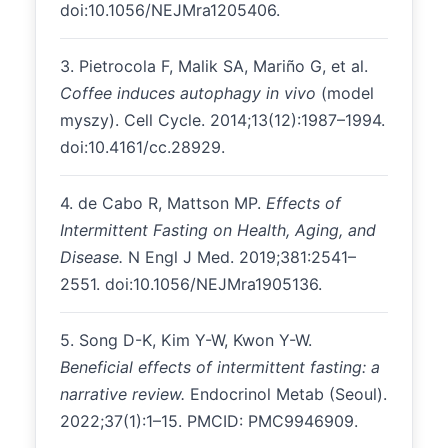
doi:10.1056/NEJMra1205406.
3. Pietrocola F, Malik SA, Mariño G, et al.
Coffee induces autophagy in vivo
(model
myszy). Cell Cycle. 2014;13(12):1987–1994.
doi:10.4161/cc.28929.
4. de Cabo R, Mattson MP.
Effects of
Intermittent Fasting on Health, Aging, and
Disease.
N Engl J Med. 2019;381:2541–
2551. doi:10.1056/NEJMra1905136.
5. Song D-K, Kim Y-W, Kwon Y-W.
Beneficial effects of intermittent fasting: a
narrative review.
Endocrinol Metab (Seoul).
2022;37(1):1–15. PMCID: PMC9946909.