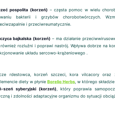
zeć pospolita (korzeń)
– częsta pomoc w wielu choroba
uwaniu bakterii i grzybów chorobotwórczych. Wzma
eciwzapalnie i przeciwreumatycznie.
czyca bajkalska (korzeń)
– ma działanie przeciwwirusowe
 również rozluźni i poprawi nastrój. Wpływa dobrze na ko
kcjonowanie układu sercowo-krążeniowego .
ącze rdestowca, korzeń szczeci, kora vilcacory oraz 
lemencie diety w płynie
Borelio Herbs
, w którego składzie
ń-szeń syberyjski (korzeń)
, który poprawia samopoczu
yczną i zdolności adaptacyjne organizmu do sytuacji obc