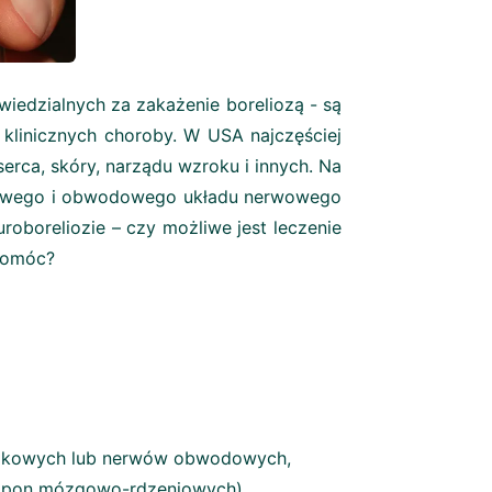
iedzialnych za zakażenie boreliozą - są
linicznych choroby. W USA najczęściej
serca, skóry, narządu wzroku i innych. Na
dkowego i obwodowego układu nerwowego
uroboreliozie – czy możliwe jest leczenie
pomóc?
aszkowych lub nerwów obwodowych,
m opon mózgowo-rdzeniowych),