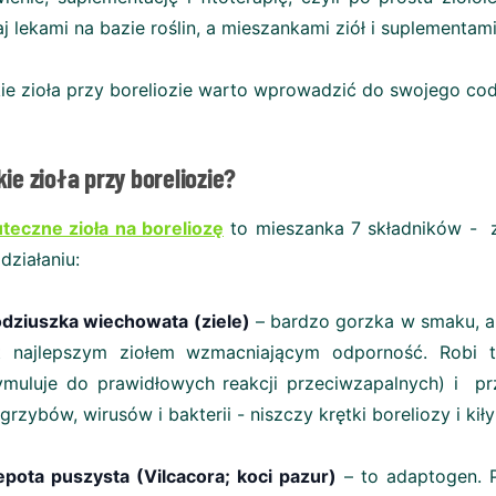
aj lekami na bazie roślin, a mieszankami ziół i suplementam
ie zioła przy boreliozie warto wprowadzić do swojego c
ie zioła przy boreliozie?
teczne zioła na boreliozę
to mieszanka 7 składników - zió
 działaniu:
dziuszka wiechowata (ziele)
– bardzo gorzka w smaku, al
t najlepszym ziołem wzmacniającym odporność. Robi t
ymuluje do prawidłowych reakcji przeciwzapalnych) i 
 grzybów, wirusów i bakterii - niszczy krętki boreliozy i kił
pota puszysta (Vilcacora; koci pazur)
– to adaptogen. 