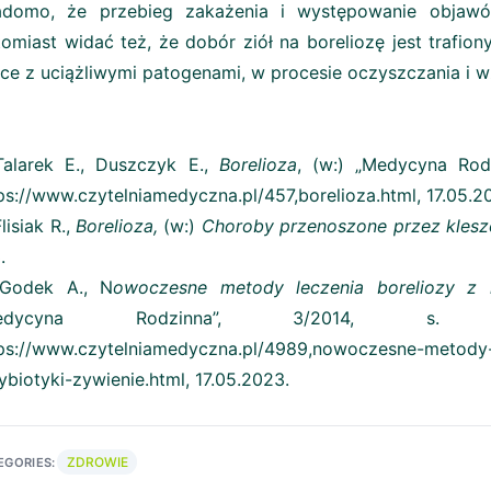
adomo, że przebieg zakażenia i występowanie objawów
omiast widać też, że dobór ziół na boreliozę jest traf
ce z uciążliwymi patogenami, w procesie oczyszczania i
Talarek E., Duszczyk E.,
Borelioza
, (w:) „Medycyna Rodz
ps://www.czytelniamedyczna.pl/457,borelioza.html, 17.05.2
Flisiak R.,
Borelioza,
(w:)
Choroby przenoszone przez klesz
.
 Godek A., N
owoczesne metody leczenia boreliozy z k
Medycyna Rodzinna”, 3/2014, s. 1
ps://www.czytelniamedyczna.pl/4989,nowoczesne-metody-l
ybiotyki-zywienie.html, 17.05.2023.
ZDROWIE
EGORIES: