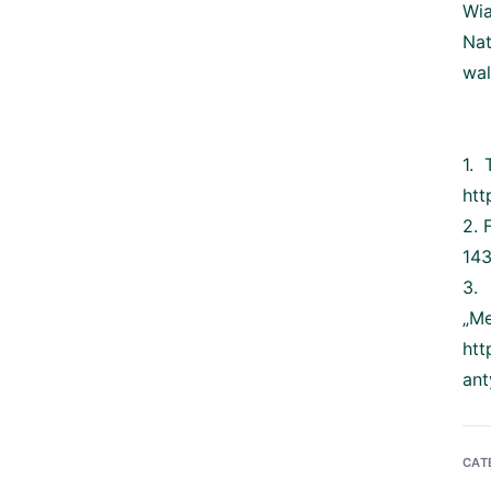
Wi
Nat
wal
1. 
htt
2. 
143
3.
„
htt
ant
CAT