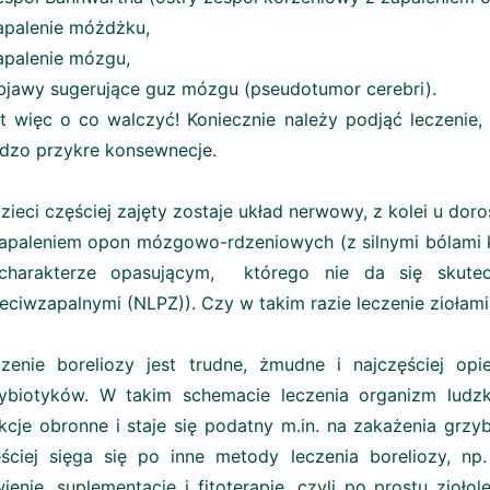
apalenie móżdżku,
apalenie mózgu,
bjawy sugerujące guz mózgu (pseudotumor cerebri).
t więc o co walczyć! Koniecznie należy podjąć leczenie,
dzo przykre konsewnecje.
zieci częściej zajęty zostaje układ nerwowy, z kolei u do
apaleniem opon mózgowo-rdzeniowych (z silnymi bólami 
charakterze opasującym, którego nie da się skutec
eciwzapalnymi (NLPZ)). Czy w takim razie leczenie ziołami
zenie boreliozy jest trudne, żmudne i najczęściej op
ybiotyków. W takim schemacie leczenia organizm ludzk
kcje obronne i staje się podatny m.in. na zakażenia grzyb
ściej sięga się po inne metody leczenia boreliozy, np.
ienie, suplementację i fitoterapię, czyli po prostu zio