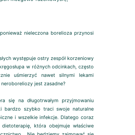
 ponieważ nieleczona borelioza przynosi
rosłych występuje ostry zespół korzeniowy
kręgosłupa w różnych odcinkach, często
znie uśmierzyć nawet silnymi lekami
 neroboreliozy jest zasadne?
iera się na długotrwałym przyjmowaniu
i bardzo szybko traci swoje naturalne
iczne i wszelkie infekcje. Dlatego coraz
 dietoterapię, która obejmuje właściwe
łolecznictwo. Nie będziemy zajmować się