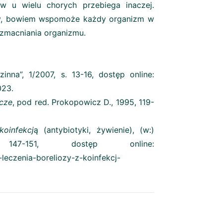
 u wielu chorych przebiega inaczej.
iony, bowiem wspomoże każdy organizm w
 wzmacniania organizmu.
inna”, 1/2007, s. 13-16, dostęp online:
023.
cze
, pod red. Prokopowicz D., 1995, 119-
oinfekcj
ą (antybiotyki, żywienie), (w:)
47-151, dostęp online:
eczenia-boreliozy-z-koinfekcj-