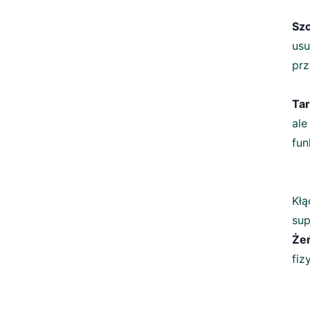
Szc
us
prz
Tar
ale
fun
Kł
sup
Że
fiz