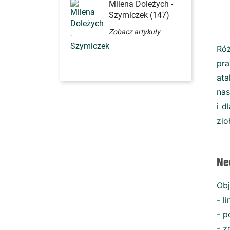
Milena Doleżych -
Szymiczek (147)
Zobacz artykuły
Róż
pra
ata
nas
i d
zio
Ne
Obj
- l
- p
- z