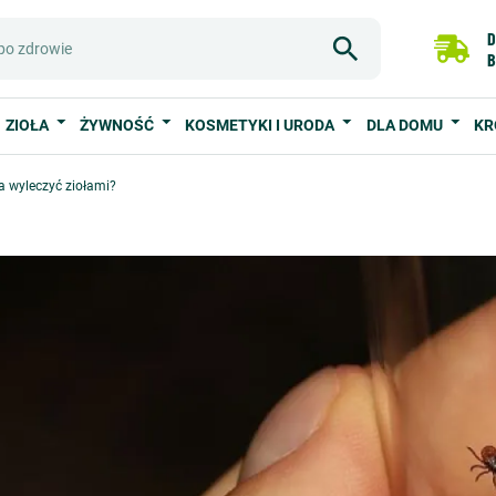
D
B
ZIOŁA
ŻYWNOŚĆ
KOSMETYKI I URODA
DLA DOMU
KR
a wyleczyć ziołami?