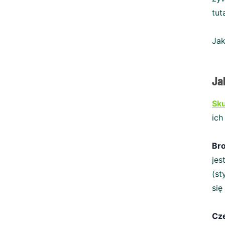
tut
Jak
Jak
Sku
ich
Bro
jes
(st
się
Cze