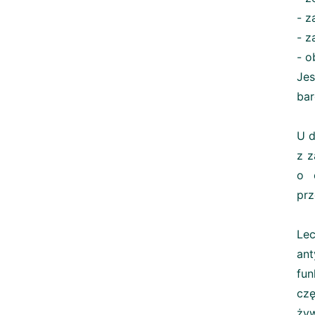
- z
- z
- o
Jes
bar
U d
z z
o 
prz
Lec
ant
fun
czę
żyw