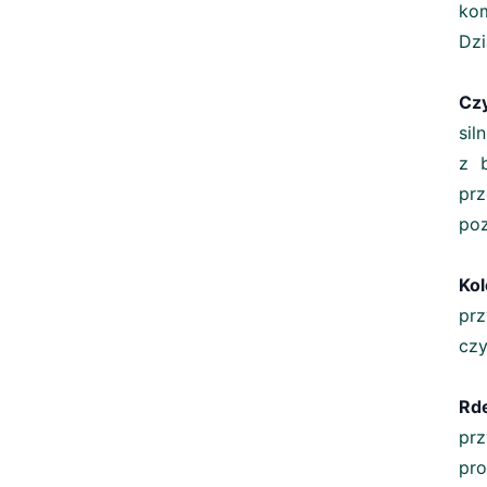
ko
Dzi
Czy
sil
z 
prz
poz
Kol
prz
czy
Rde
prz
pro