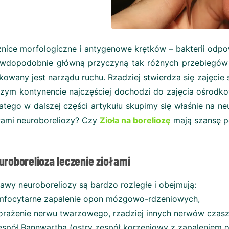
nice morfologiczne i antygenowe krętków – bakterii odpow
wdopodobnie główną przyczyną tak różnych przebiegów k
kowany jest narządu ruchu. Rzadziej stwierdza się zajęcie 
zym kontynencie najczęściej dochodzi do zajęcia ośro
latego w dalszej części artykułu skupimy się właśnie na ne
łami neuroboreliozy? Czy
Zioła na boreliozę
mają szansę 
uroborelioza leczenie ziołami
awy neuroboreliozy są bardzo rozległe i obejmują:
imfocytarne zapalenie opon mózgowo-rdzeniowych,
orażenie nerwu twarzowego, rzadziej innych nerwów cz
espół Bannwartha (ostry zespół korzeniowy z zapalenie