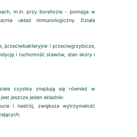
ch, m.in. przy boreliozie - pomaga w
cnia układ immunologiczny. Działa
, przeciwbakteryjne i przeciwgrzybicze,
ndycję i ruchomość stawów, stan skóry i
ziele czystka znajdują się również w
 jest jeszcze jeden składnik:
cie i nastrój, zwiększa wytrzymałość
iążających.