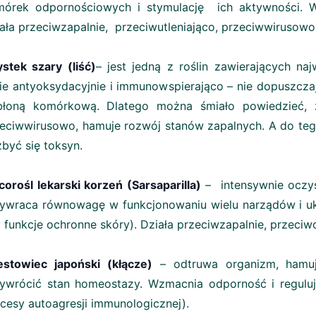
mórek odpornościowych i stymulację ich aktywności. W
ała przeciwzapalnie, przeciwutleniająco, przeciwwirusowo 
stek szary (liść)
– jest jedną z roślin zawierających naj
nie antyoksydacyjnie i immunowspierająco – nie dopuszczaj
błoną komórkową. Dlatego można śmiało powiedzieć, że
eciwwirusowo, hamuje rozwój stanów zapalnych. A do teg
być się toksyn.
corośl lekarski korzeń (Sarsaparilla)
– intensywnie oczys
ywraca równowagę w funkcjonowaniu wielu narządów i uk
 funkcje ochronne skóry). Działa przeciwzapalnie, przeci
stowiec japoński (kłącze)
– odtruwa organizm, hamuj
ywrócić stan homeostazy. Wzmacnia odporność i regulu
cesy autoagresji immunologicznej).