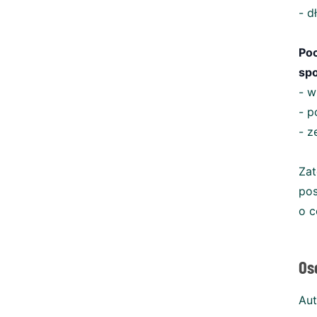
- d
Po
sp
- w
- p
- z
Zat
pos
o c
Os
Aut