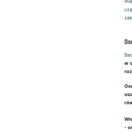
mie
czę
zak
Os
Bad
w o
ro
Oso
os
ró
Wni
- o