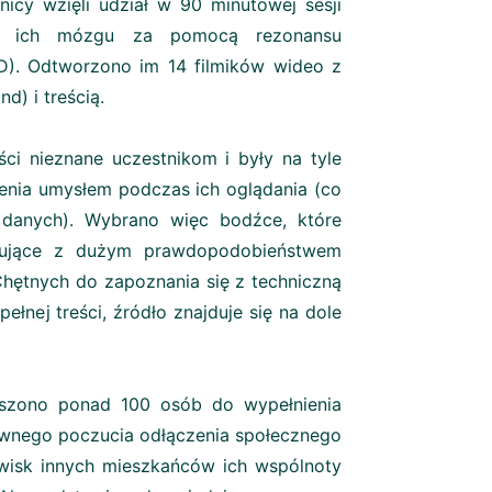
nicy wzięli udział w 90 minutowej sesji
ość ich mózgu za pomocą rezonansu
D). Odtworzono im 14 filmików wideo z
d) i treścią.
ści nieznane uczestnikom i były na tyle
zenia umysłem podczas ich oglądania (co
danych). Wybrano więc bodźce, które
łujące z dużym prawdopodobieństwem
Chętnych do zapoznania się z techniczną
nej treści, źródło znajduje się na dole
oszono ponad 100 osób do wypełnienia
tywnego poczucia odłączenia społecznego
zwisk innych mieszkańców ich wspólnoty