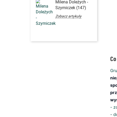
Milena Doleżych -
Szymiczek (147)
Zobacz artykuły
Co
Gru
ni
sp
prz
wy
- z
- d