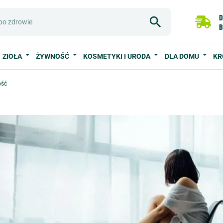
D
B
ZIOŁA
ŻYWNOŚĆ
KOSMETYKI I URODA
DLA DOMU
KR
ość