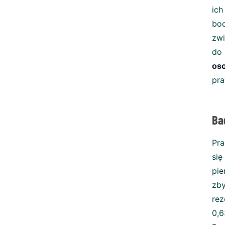
ich
bo
zwi
do
oso
pr
Ba
Pra
się
pie
zby
rez
0,6