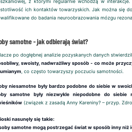
szkaniowej, z którymi regularnie wchodzą w interakcj
stotliwość ich kontaktów towarzyskich. Jak można się do
walifikowane do badania neuroobrazowania mózgu rezo
oby samotne - jak odbierają świat?
acze po dogłębnej analizie pozyskanych danych stwierdzil
sobliwy, swoisty, nadwrażliwy sposób - co może przycz
zumianym
, co często towarzyszy poczuciu samotności.
by niesamotne były bardzo podobne do siebie w swoic
oby samotne były niezwykle niepodobne do siebie 
wieśników
(związek z zasadą Anny Kareniny? – przyp. Zdro
oski nasunęły się takie:
soby samotne mogą postrzegać świat w sposób inny niż i