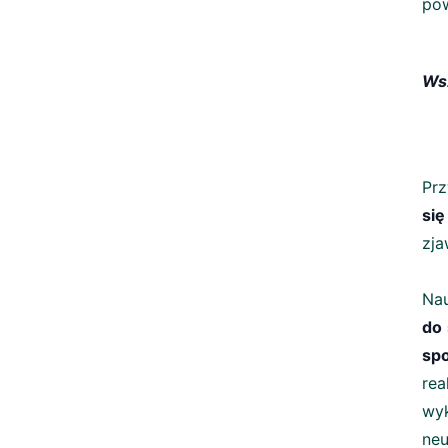
pow
Wsz
Prz
się
zja
Nau
do 
sp
rea
wyk
neu