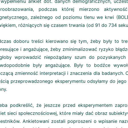
wypełnieniu ankiet dot. danych demograficznych, uczest
uroobrazowania, podczas której mierzono aktywn
netycznego, zależnego od poziomu tlenu we krwi (BOL
iękiem, różniących się czasem trwania (od 91 do 734 sekun
czas doboru treści kierowano się tym, żeby były to tre
eresujące i angażujące, żeby zminimalizować ryzyko błąd
głoby wprowadzić niepożądany szum do pozyskanych 
awdopodobnie były angażujące. Były to bodźce wywo
czącą zmienność interpretacji i znaczenia dla badanych. 
ścią przeprowadzonego eksperymentu odsyłamy do jego peł
ony.
zeba podkreślić, że jeszcze przed eksperymentem zapr
iet sieci społecznościowej, które miały dać obraz subiek
estników. Ankietowani zostali poproszeni o wpisanie na