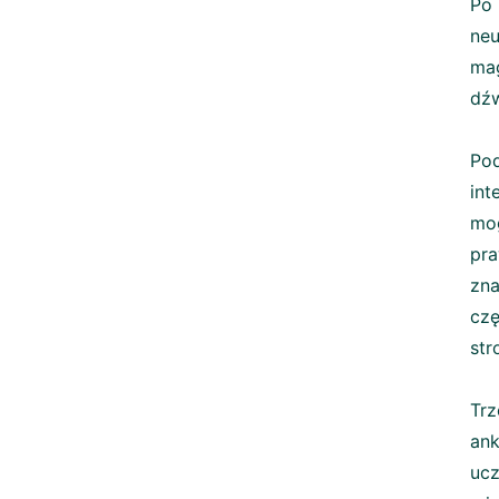
Po 
ne
mag
dźw
Pod
int
mo
pr
zna
czę
str
Tr
ank
ucz