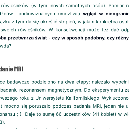
 rówieśników (w tym innych samotnych osób). Pomiar 
dźców audiowizualnych umożliwia
wgląd w nieograni
ązku z tym da się określić stopień, w jakim konkretna os
 swoich rówieśników. W konsekwencji może też dać od
ba przetwarza świat - czy w sposób podobny, czy różny 
awda?
danie MRI
ce badawcze podzielono na dwa etapy: należało wypełn
 badaniu rezonansem magnetycznym. Do eksperymentu zak
rwszego roku z Uniwersytetu Kalifornijskiego. Wykluczo
t mocno się poruszało podczas badania MRI, jeden nie 
onansu ;-) Daje to sumę 66 uczestników (41 kobiet) w wie
3).