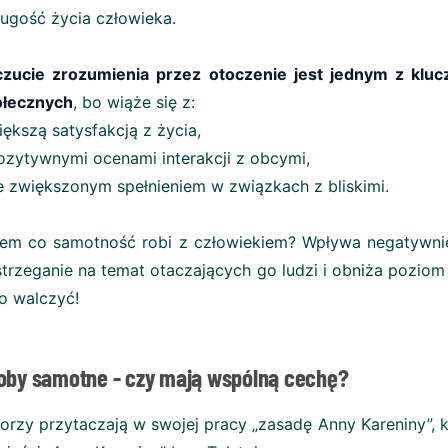
ługość życia człowieka.
czucie zrozumienia przez otoczenie jest jednym z kl
ołecznych
, bo wiąże się z:
iększą satysfakcją z życia,
ozytywnymi ocenami interakcji z obcymi,
e zwiększonym spełnieniem w związkach z bliskimi.
em co samotność robi z człowiekiem? Wpływa negatywnie 
trzeganie na temat otaczających go ludzi i obniża poziom 
o walczyć!
oby samotne - czy mają wspólną cechę?
orzy przytaczają w swojej pracy „zasadę Anny Kareniny”, 