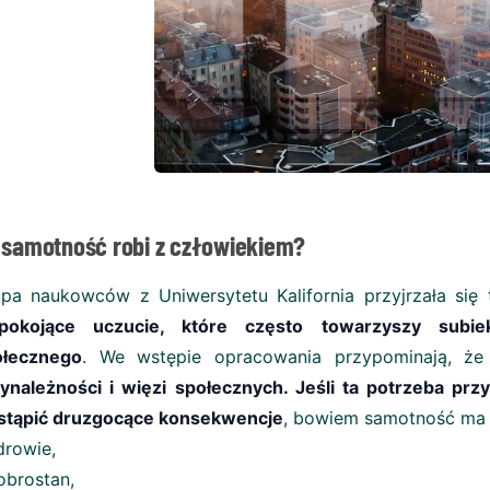
 samotność robi z człowiekiem?
pa naukowców z Uniwersytetu Kalifornia przyjrzała się 
epokojące uczucie, które często towarzyszy subie
ołecznego
. We wstępie opracowania przypominają, że
ynależności i więzi społecznych. Jeśli ta potrzeba prz
stąpić druzgocące konsekwencje
, bowiem samotność ma
drowie,
obrostan,