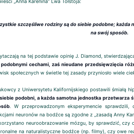
ieści „Anna Karenina” Lwa Tołstoja:
ystkie szczęśliwe rodziny są do siebie podobne; każda n
na swój sposób.
ytaczają na tej podstawie opinię J. Diamond, stwierdzając
 podobnymi cechami, zaś nieudane przedsięwzięcia róż
wisk społecznych w świetle tej zasady przyniosło wiele ci
kowcy z Uniwersytetu Kalifornijskiego postawili śmiałą hi
siebie podobni, a każda samotna jednostka przetwarza ś
osób
. W przeprowadzonym eksperymencie sprawdzili, 
kcjami neuronów na bodźce są zgodne z „zasadą Anny Kar
orzystano neuroobrazowanie mózgu, by sprawdzić, czy o
ronalne na naturalistyczne bodźce (np. filmy), czy owe r