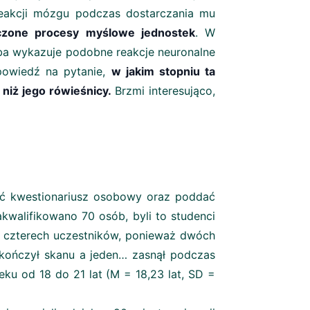
reakcji mózgu podczas dostarczania mu
czone procesy myślowe jednostek
. W
oba wykazuje podobne reakcje neuronalne
powiedź na pytanie,
w jakim stopniu ta
niż jego rówieśnicy.
Brzmi interesująco,
ić kwestionariusz osobowy oraz poddać
walifikowano 70 osób, byli to studenci
no czterech uczestników, ponieważ dwóch
ukończył skanu a jeden… zasnął podczas
ku od 18 do 21 lat (M = 18,23 lat, SD =