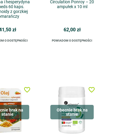
a i hesperydyna
Circulation Ponroy – 20
eds 60 kaps.
ampułek x 10 ml
oidy z gorzkiej
omarańczy
41,50 zł
62,00 zł
OM O DOSTĘPNOŚCI
POWIADOM O DOSTĘPNOŚCI
favorite_border
favorite_border
cnie brak na
Obecnie brak na
stanie
stanie