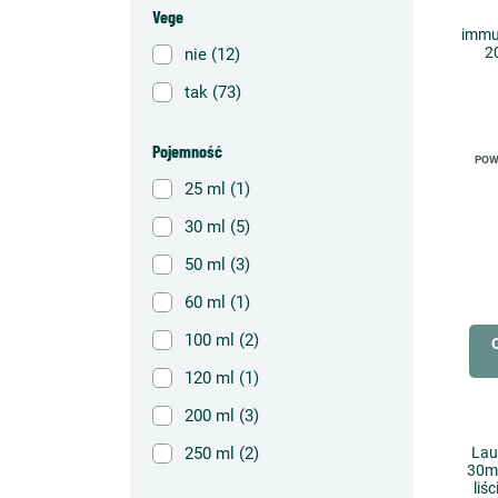
Vege
immu
2
nie
(12)
tak
(73)
Pojemność
POW
25 ml
(1)
30 ml
(5)
50 ml
(3)
60 ml
(1)
100 ml
(2)
120 ml
(1)
200 ml
(3)
250 ml
(2)
Lau
30ml
liś