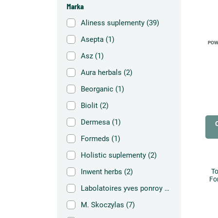
Marka
Aliness suplementy
(39)
Asepta
(1)
POW
Asz
(1)
Aura herbals
(2)
Beorganic
(1)
Biolit
(2)
Dermesa
(1)
Formeds
(1)
Holistic suplementy
(2)
Inwent herbs
(2)
To
Fo
Labolatoires yves ponroy
(1)
M. Skoczylas
(7)