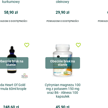
kurkumowy
oleinowy
58,90 zł
29,90 zł
IADOM O DOSTĘPNOŚCI
POWIADOM O DOSTĘPNOŚCI
POWIAD
favorite_border
favorite_border
Obecnie brak na
Obecnie brak na
stanie
stanie
da Heart Of Gold
Cytrynian magnezu 100
rmula 60ml krople
mg z potasem 150 mg
oraz B6 - Aliness 100
kapsułek
248,60 zł
45,90 zł