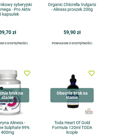
tnikowy syberyjski
Organic Chlorella Vulgaris
mega - Pro Aktiv
- Aliness proszek 200g
0 kapsułek
39,70 zł
59,90 zł
OM O DOSTĘPNOŚCI
POWIADOM O DOSTĘPNOŚCI
favorite_border
favorite_border
cnie brak na
Obecnie brak na
stanie
stanie
ryna Aliness -
Toda Heart Of Gold
ne Sulphate 99%
Formula 120ml TODA
400mg
krople