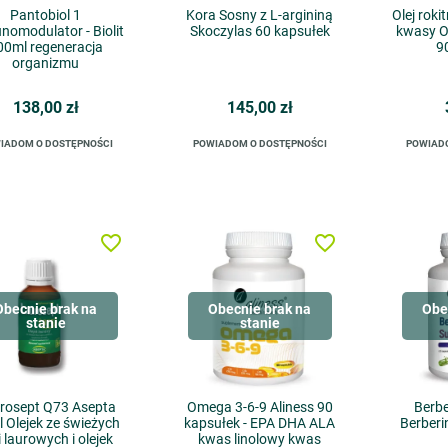
Pantobiol 1
Kora Sosny z L-argininą
Olej roki
nomodulator - Biolit
Skoczylas 60 kapsułek
kwasy O
00ml regeneracja
9
organizmu
138,00 zł
145,00 zł
IADOM O DOSTĘPNOŚCI
POWIADOM O DOSTĘPNOŚCI
POWIAD
favorite_border
favorite_border
Obecnie brak na
Obecnie brak na
Obe
stanie
stanie
rosept Q73 Asepta
Omega 3-6-9 Aliness 90
Berbe
 Olejek ze świeżych
kapsułek - EPA DHA ALA
Berberi
ci laurowych i olejek
kwas linolowy kwas