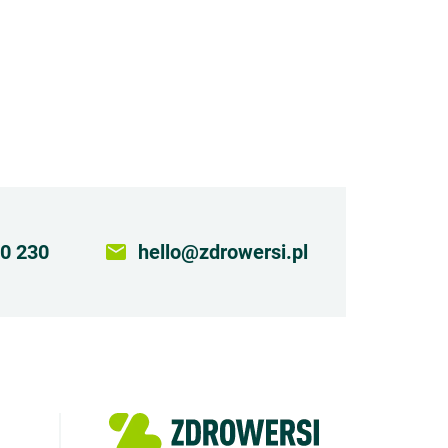
0 230
email
hello@zdrowersi.pl