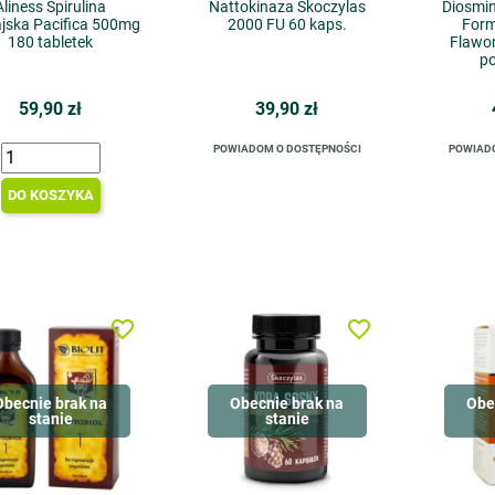
Aliness Spirulina
Nattokinaza Skoczylas
Diosmin
jska Pacifica 500mg
2000 FU 60 kaps.
Form
180 tabletek
Flawon
p
59,90 zł
39,90 zł
POWIADOM O DOSTĘPNOŚCI
POWIAD
DO KOSZYKA
favorite_border
favorite_border
Obecnie brak na
Obecnie brak na
Obe
stanie
stanie