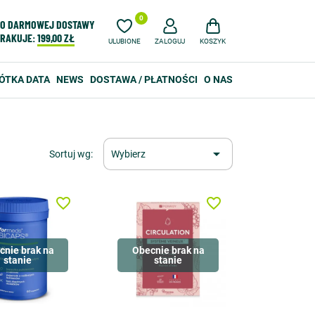
0
O DARMOWEJ DOSTAWY
RAKUJE:
199,00 ZŁ
ULUBIONE
ZALOGUJ
KOSZYK
ÓTKA DATA
NEWS
DOSTAWA / PŁATNOŚCI
O NAS

Sortuj wg:
Wybierz
favorite_border
favorite_border
cnie brak na
Obecnie brak na
stanie
stanie