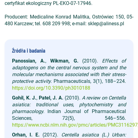
certyfikat ekologiczny PL-EKO-07-17946.
Producent: Medicaline Konrad Malitka, Ostrówiec 150, 05-
480 Karczew; tel. 608 209 998; e-mail: sklep@aliness.pl
Źródła i badania
Panossian, A.
,
Wikman, G.
(2010).
Effects of
adaptogens on the central nervous system and the
molecular mechanisms associated with their stress-
protective activity.
Pharmaceuticals, 3(1), 188–224.
https://doi.org/10.3390/ph3010188
Gohil, K. J.
,
Patel, J. A.
(2010).
A review on Centella
asiatica: traditional uses, phytochemistry and
pharmacology.
Indian Journal of Pharmaceutical
Sciences, 72(5), 546–556.
https://www.ncbi.nlm.nih.gov/pmc/articles/PMC3116297
Orhan, I. E.
(2012).
Centella asiatica (L.) Urban: