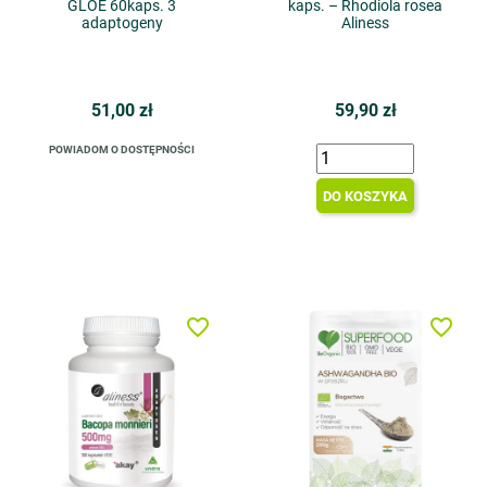
GLOE 60kaps. 3
kaps. – Rhodiola rosea
adaptogeny
Aliness
51,00 zł
59,90 zł
POWIADOM O DOSTĘPNOŚCI
DO KOSZYKA
favorite_border
favorite_border