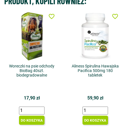
PRODUKT, KUPILI RÓWNIEŻ:
favorite_border
favorite_border
Woreczki na psie odchody
Aliness Spirulina Hawajska
BioBag 40szt.
Pacifica 500mg 180
biodegradowalne
tabletek
17,90 zł
59,90 zł
DO KOSZYKA
DO KOSZYKA