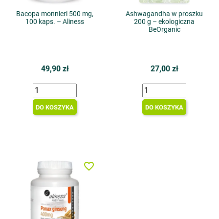
Bacopa monnieri 500 mg,
Ashwagandha w proszku
100 kaps. – Aliness
200 g – ekologiczna
BeOrganic
49,90 zł
27,00 zł
DO KOSZYKA
DO KOSZYKA
favorite_border