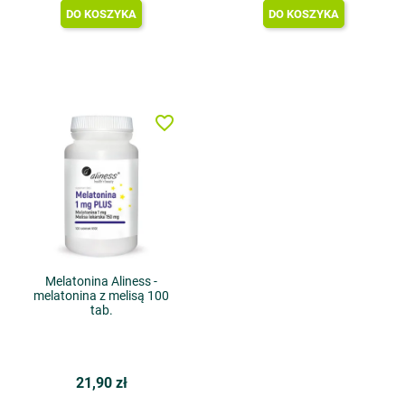
DO KOSZYKA
DO KOSZYKA
favorite_border
Melatonina Aliness -
melatonina z melisą 100
tab.
21,90 zł