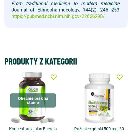
From traditional medicine to modern medicine.
Journal of Ethnopharmacology, 144(2), 245–253.
https://pubmed.ncbi.nlm.nih.gov/22666298/
PRODUKTY Z KATEGORII
favorite_border
favorite_border
Obecnie brak na
stanie
Koncentracja plus Energia
Różeniec górski 500 mg, 60