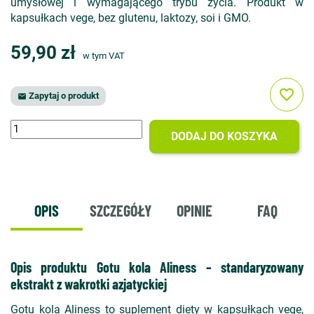
umysłowej i wymagającego trybu życia. Produkt w
kapsułkach vege, bez glutenu, laktozy, soi i GMO.
59,90 zł
w tym VAT
favorite_border
Zapytaj o produkt

DODAJ DO KOSZYKA
OPIS
SZCZEGÓŁY
OPINIE
FAQ
Opis produktu Gotu kola Aliness – standaryzowany
ekstrakt z wakrotki azjatyckiej
Gotu kola Aliness to suplement diety w kapsułkach vege,