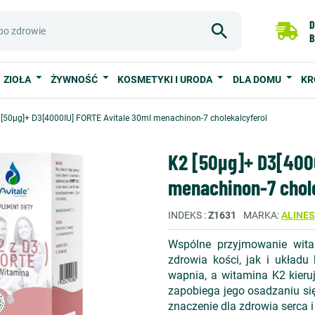
D
B
ZIOŁA
ŻYWNOŚĆ
KOSMETYKI I URODA
DLA DOMU
KR
 [50µg]+ D3[4000IU] FORTE Avitale 30ml menachinon-7 cholekalcyferol
K2 [50µg]+ D3[400
menachinon-7 chole
INDEKS
Z1631
MARKA
ALINE
Wspólne przyjmowanie wita
zdrowia kości, jak i układu
wapnia, a witamina K2 kieruj
zapobiega jego osadzaniu si
znaczenie dla zdrowia serca 