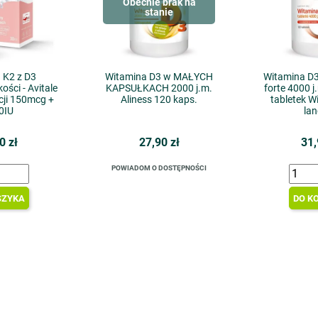
Obecnie brak na
stanie
 K2 z D3
Witamina D3 w MAŁYCH
Witamina D3
ości - Avitale
KAPSUŁKACH 2000 j.m.
forte 4000 j
cji 150mcg +
Aliness 120 kaps.
tabletek W
0IU
lan
0 zł
27,90 zł
31,
POWIADOM O DOSTĘPNOŚCI
SZYKA
DO K