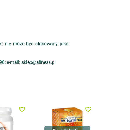
dukt nie może być stosowany jako
8; e-mail: sklep@aliness.pl
favorite_border
favorite_border