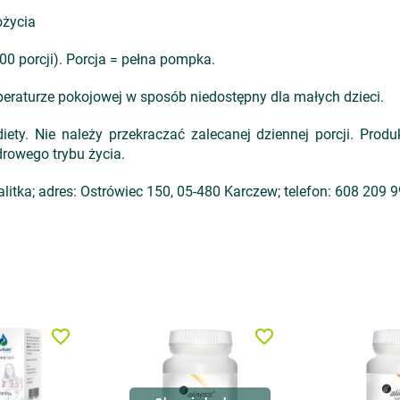
ożycia
00 porcji). Porcja = pełna pompka.
eraturze pokojowej w sposób niedostępny dla małych dzieci.
iety. Nie należy przekraczać zalecanej dziennej porcji. Pro
drowego trybu życia.
itka; adres: Ostrówiec 150, 05-480 Karczew; telefon: 608 209 99
favorite_border
favorite_border