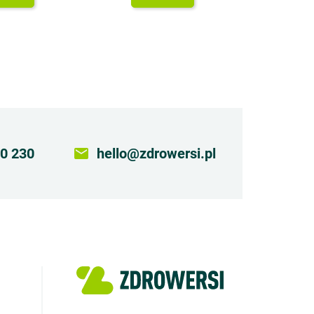
0 230
email
hello@zdrowersi.pl