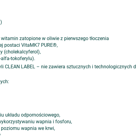
)
 witamin zatopione w oliwie z pierwszego tłoczenia
ej postaci VitaMK7 PURE®,
y (cholekalcyferol),
alfa-tokoferylu).
czyli CLEAN LABEL – nie zawiera sztucznych i technologicznych
nych:
iu układu odpornościowego,
ykorzystywaniu wapnia i fosforu,
 poziomu wapnia we krwi,
,