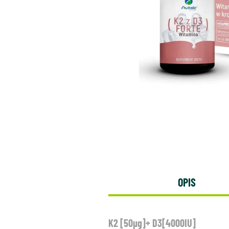
OPIS
K2 [50µg]+ D3[4000IU]