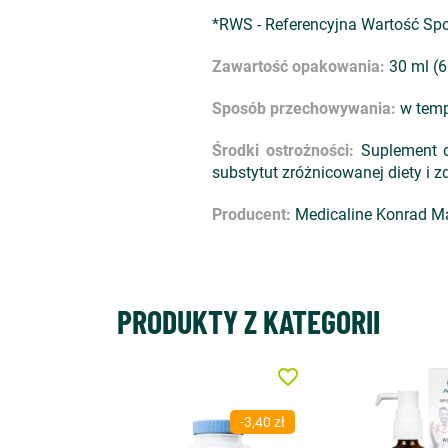
*RWS - Referencyjna Wartość Sp
Zawartość opakowania:
30 ml (6
Sposób przechowywania:
w temp
Środki ostrożności:
Suplement d
substytut zróżnicowanej diety i z
Producent:
Medicaline Konrad Mal
PRODUKTY Z KATEGORII
favorite_border
-3,40 zł