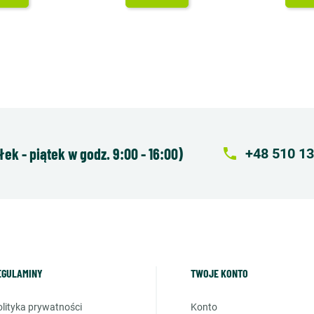
k - piątek w godz. 9:00 - 16:00)
local_phone
+48 510 13
EGULAMINY
TWOJE KONTO
polityka prywatności
konto