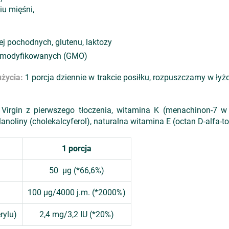
u mięśni,
jej pochodnych, glutenu, laktozy
e modyfikowanych (GMO)
życia:
1 porcja dziennie w trakcie posiłku, rozpuszczamy w łyżc
 Virgin z pierwszego tłoczenia, witamina K (menachinon-7 
noliny (cholekalcyferol), naturalna witamina E (octan D-alfa-to
1 porcja
50 µg (*66,6%)
100 µg/4000 j.m. (*2000%)
rylu)
2,4 mg/3,2 IU (*20%)