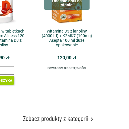
Obecnie brak na
stanie
 w tabletkach
Witamina D3 z lanoliny
.m Aliness 120
(4000 IU) + K2MK7 (100mg)
itamina D3 z
Asepta 100 ml duże
oliny
opakowanie
90 zł
120,00 zł
POWIADOM O DOSTĘPNOŚCI
OSZYKA
Zobacz produkty z kategorii
