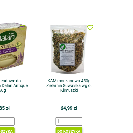
favorite_border
favorite_border
wendowe do
KAM moczanowa 450g
a Dalan Antique
Zielarnia Suwalska wg o.
50g
Klimuszki
35 zł
64,99 zł
OSZYKA
DO KOSZYKA