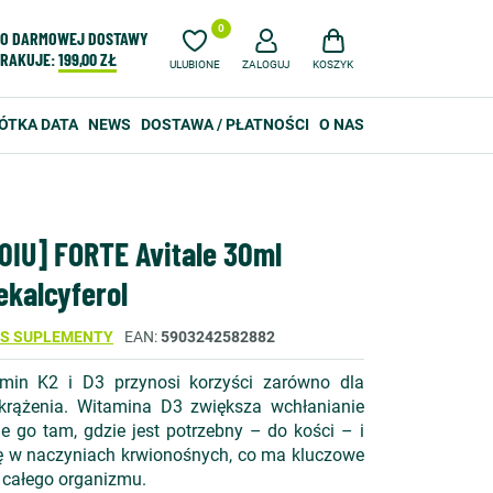
0
O DARMOWEJ DOSTAWY
RAKUJE:
199,00 ZŁ
ULUBIONE
ZALOGUJ
KOSZYK
ÓTKA DATA
NEWS
DOSTAWA / PŁATNOŚCI
O NAS
0IU] FORTE Avitale 30ml
kalcyferol
SS SUPLEMENTY
EAN
5903242582882
min K2 i D3 przynosi korzyści zarówno dla
 krążenia. Witamina D3 zwiększa wchłanianie
e go tam, gdzie jest potrzebny – do kości – i
ę w naczyniach krwionośnych, co ma kluczowe
i całego organizmu.