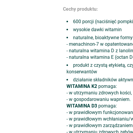
Cechy produktu:
600 porcji (naciśnięć pompki
wysokie dawki witamin
naturalne, bioaktywne formy
- menachinon-7 w opatentowan
- naturalna witamina D z lanolin
- naturalna witamina E (octan D-
produkt z czystą etykietą, 
konserwantów
działanie składników aktyw
WITAMINA K2
pomaga:
- w utrzymaniu zdrowych kości,
- w gospodarowaniu wapniem.
WITAMINA D3
pomaga:
- w prawidłowym funkcjonowan
- w prawidłowym wchłanianiu/w
- w prawidłowym zarządzaniem
- w utrzymaniu zdrowych zębów