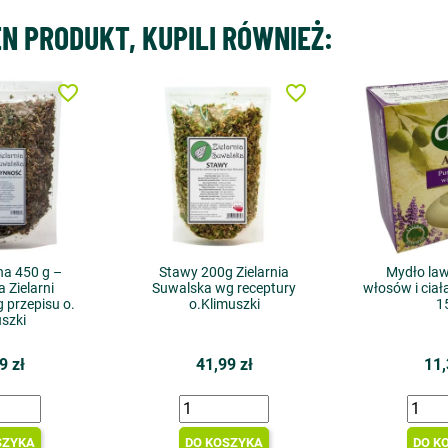
EN PRODUKT, KUPILI RÓWNIEŻ:
favorite_border
favorite_border
a 450 g –
Stawy 200g Zielarnia
Mydło la
 Zielarni
Suwalska wg receptury
włosów i ciał
 przepisu o.
o.Klimuszki
1
szki
9 zł
41,99 zł
11,
SZYKA
DO KOSZYKA
DO K