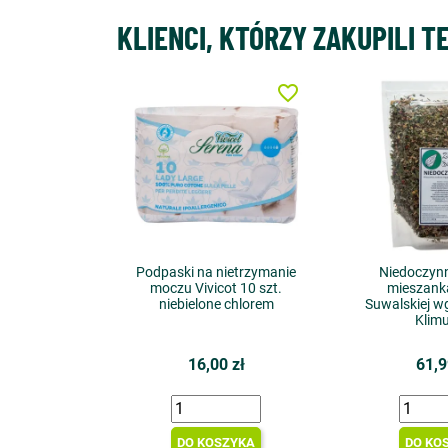
KLIENCI, KTÓRZY ZAKUPILI T
favorite_border
Podpaski na nietrzymanie
Niedoczynn
moczu Vivicot 10 szt.
mieszanka
niebielone chlorem
Suwalskiej wg
Klimu
16,00 zł
61,9
DO KOSZYKA
DO KO