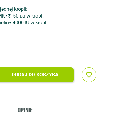
dnej kropli:
MK7® 50 µg w kropli,
oliny 4000 IU w kropli.
favorite_border
DODAJ DO KOSZYKA
OPINIE