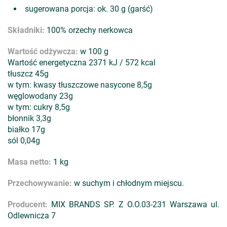
sugerowana porcja: ok. 30 g (garść)
Składniki:
100% orzechy nerkowca
Wartość odżywcza:
w 100 g
Wartość energetyczna 2371 kJ / 572 kcal
tłuszcz 45g
w tym: kwasy tłuszczowe nasycone 8,5g
węglowodany 23g
w tym: cukry 8,5g
błonnik 3,3g
białko 17g
sól 0,04g
Masa netto:
1 kg
Przechowywanie:
w suchym i chłodnym miejscu.
Producent:
MIX BRANDS SP. Z O.O.03-231 Warszawa ul.
Odlewnicza 7