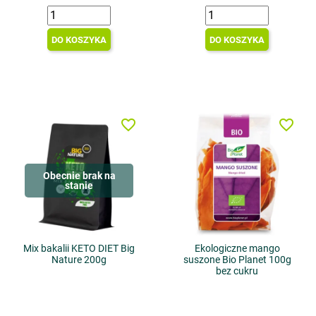
DO KOSZYKA
DO KOSZYKA
favorite_border
favorite_border
Obecnie brak na
stanie
Mix bakalii KETO DIET Big
Ekologiczne mango
Nature 200g
suszone Bio Planet 100g
bez cukru