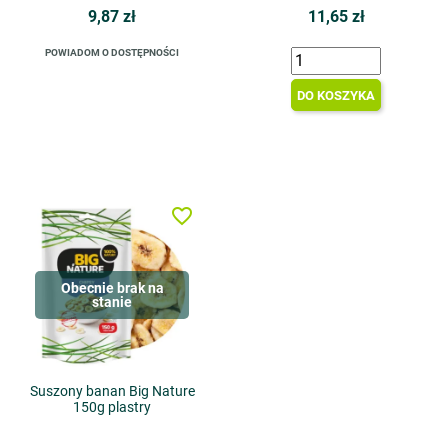
9,87 zł
11,65 zł
POWIADOM O DOSTĘPNOŚCI
DO KOSZYKA
favorite_border
Obecnie brak na
stanie
Suszony banan Big Nature
150g plastry