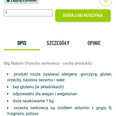
favorite_border
Zapytaj o produkt

DODAJ DO KOSZYKA
OPIS
SZCZEGÓŁY
OPINIE
Big Nature Orzechy nerkowca - cechy produktu:
produkt może zawierać alergeny: gorczycę, gluten,
orzechy, nasiona sezamu i seler
bez glutenu (w składnikach)
odpowiedni dla wegan i wegetarian
duże opakowanie 1 kg
orzechy nerkowca są źródłem witamin z grupy B,
magnezu, potasu