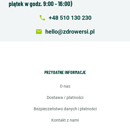
piątek w godz. 9:00 - 16:00)
local_phone
+48 510 130 230
email
hello@zdrowersi.pl
PRZYDATNE INFORMACJE
o nas
dostawa / płatności
bezpieczeństwo danych i płatności
kontakt z nami