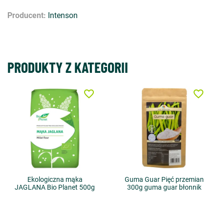
Producent:
Intenson
PRODUKTY Z KATEGORII
favorite_border
favorite_border
Ekologiczna mąka
Guma Guar Pięć przemian
JAGLANA Bio Planet 500g
300g guma guar błonnik