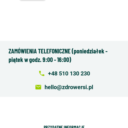
ZAMÓWIENIA TELEFONICZNE (poniedziałek -
piątek w godz. 9:00 - 16:00)
local_phone
+48 510 130 230
email
hello@zdrowersi.pl
PRZYDATNE INFORMACJE