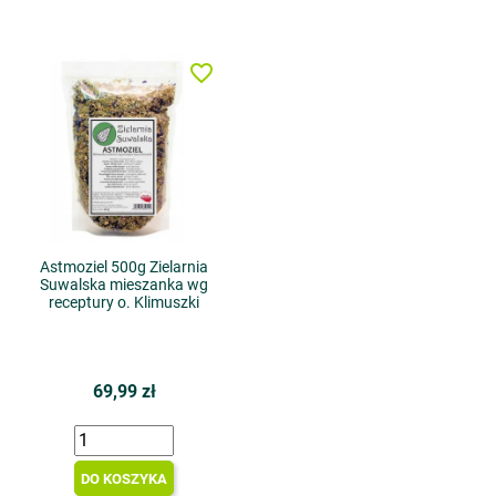
favorite_border
Astmoziel 500g Zielarnia
Suwalska mieszanka wg
receptury o. Klimuszki
69,99 zł
DO KOSZYKA