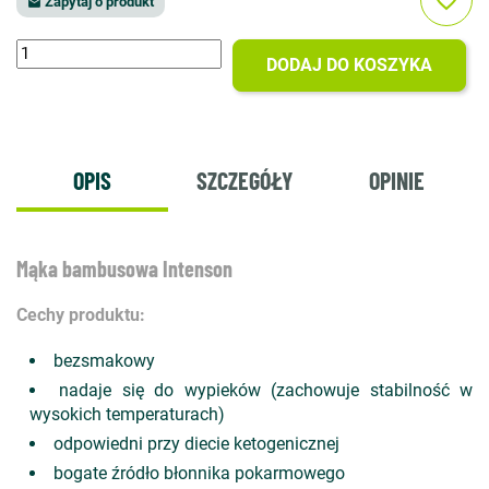
favorite_border
Zapytaj o produkt

DODAJ DO KOSZYKA
OPIS
SZCZEGÓŁY
OPINIE
Mąka bambusowa Intenson
Cechy produktu:
bezsmakowy
nadaje się do wypieków (zachowuje stabilność w
wysokich temperaturach)
odpowiedni przy diecie ketogenicznej
bogate źródło błonnika pokarmowego