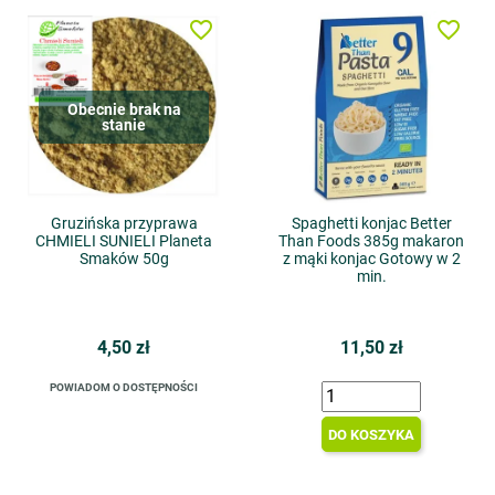
favorite_border
favorite_border
Obecnie brak na
stanie
Gruzińska przyprawa
Spaghetti konjac Better
CHMIELI SUNIELI Planeta
Than Foods 385g makaron
Smaków 50g
z mąki konjac Gotowy w 2
min.
4,50 zł
11,50 zł
POWIADOM O DOSTĘPNOŚCI
DO KOSZYKA