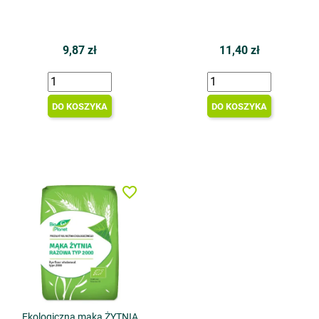
9,87 zł
11,40 zł
DO KOSZYKA
DO KOSZYKA
favorite_border
Ekologiczna mąka ŻYTNIA