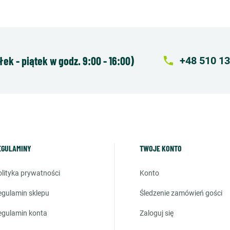
k - piątek w godz. 9:00 - 16:00)
local_phone
+48 510 13
EGULAMINY
TWOJE KONTO
polityka prywatności
konto
regulamin sklepu
śledzenie zamówień gości
regulamin konta
zaloguj się