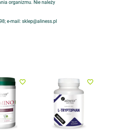
nia organizmu. Nie należy
8; e-mail: sklep@aliness.pl
favorite_border
favorite_border