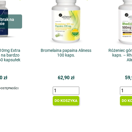
brak na
nie
10mg Extra
Bromelaina papaina Aliness
Różeniec gór
na bardzo
100 kaps.
kaps. – Rh
0 kapsułek
Al
0 zł
62,90 zł
59,
DOSTĘPNOŚCI
DO KOSZYKA
DO K