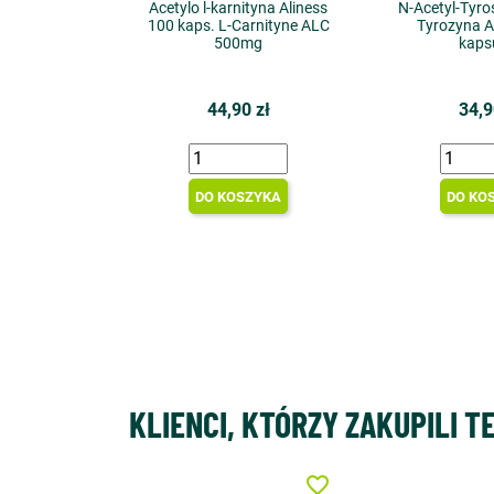
Acetylo l-karnityna Aliness
N-Acetyl-Tyro
100 kaps. L-Carnityne ALC
Tyrozyna A
500mg
kaps
44,90 zł
34,9
DO KOSZYKA
DO KO
KLIENCI, KTÓRZY ZAKUPILI T
favorite_border