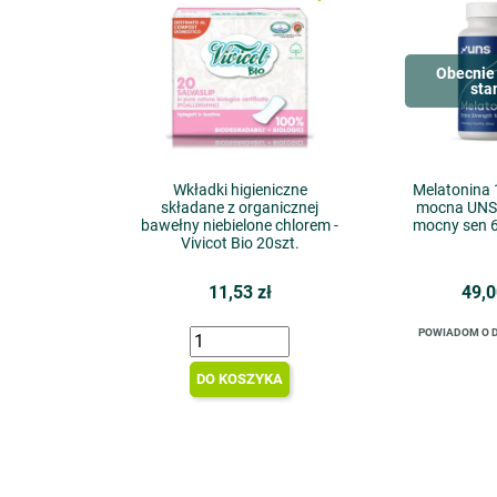
Obecnie 
sta
Wkładki higieniczne
Melatonina 
składane z organicznej
mocna UNS 
bawełny niebielone chlorem -
mocny sen 6
Vivicot Bio 20szt.
11,53 zł
49,0
POWIADOM O 
DO KOSZYKA