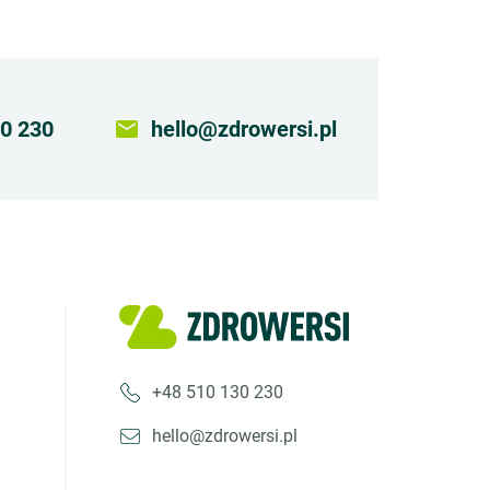
0 230
email
hello@zdrowersi.pl
+48 510 130 230
hello@zdrowersi.pl