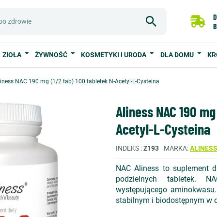
D
B
ZIOŁA
ŻYWNOŚĆ
KOSMETYKI I URODA
DLA DOMU
KR
liness NAC 190 mg (1/2 tab) 100 tabletek N-Acetyl-L-Cysteina
Aliness NAC 190 mg 
Acetyl-L-Cysteina
INDEKS
Z193
MARKA
ALINES
NAC Aliness to suplement d
podzielnych tabletek. N
występującego aminokwasu. 
stabilnym i biodostępnym w 