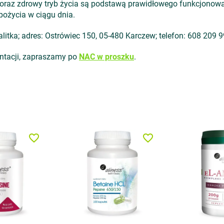
raz zdrowy tryb życia są podstawą prawidłowego funkcjonowa
pożycia w ciągu dnia.
itka; adres: Ostrówiec 150, 05-480 Karczew; telefon: 608 209 99
entacji, zapraszamy po
NAC w proszku
.
favorite_border
favorite_border