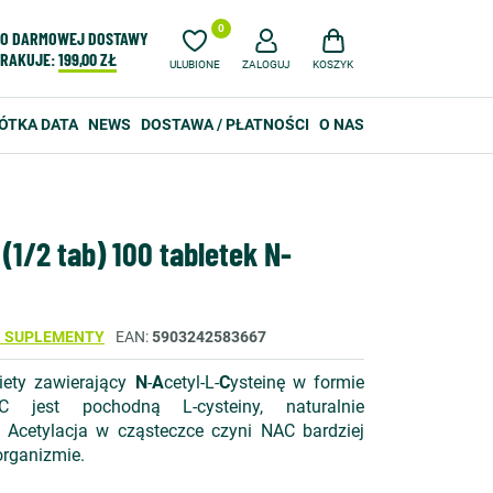
0
O DARMOWEJ DOSTAWY
RAKUJE:
199,00 ZŁ
ULUBIONE
ZALOGUJ
KOSZYK
ÓTKA DATA
NEWS
DOSTAWA / PŁATNOŚCI
O NAS
(1/2 tab) 100 tabletek N-
S SUPLEMENTY
EAN
5903242583667
iety zawierający
N
-
A
cetyl-L-
C
ysteinę w formie
AC jest pochodną L-cysteiny, naturalnie
Acetylacja w cząsteczce czyni NAC bardziej
organizmie.