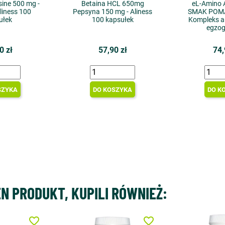
sine 500 mg -
Betaina HCL 650mg
eL-Amino 
liness 100
Pepsyna 150 mg - Aliness
SMAK POM
ułek
100 kapsułek
Kompleks 
egzo
0 zł
57,90 zł
74,
SZYKA
DO KOSZYKA
DO K
EN PRODUKT, KUPILI RÓWNIEŻ:
favorite_border
favorite_border