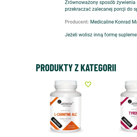
Zrównoważony sposób żywienia o
przekraczać zalecanej porcji do s
Producent:
Medicaline Konrad Mal
Jeżeli wolisz inną formę suplem
PRODUKTY Z KATEGORII
favorite_border