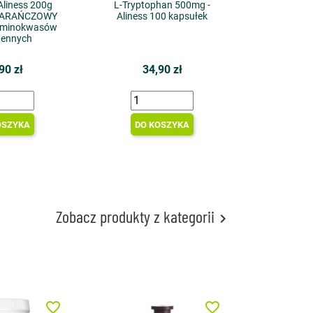
Aliness 200g
L-Tryptophan 500mg -
ARAŃCZOWY
Aliness 100 kapsułek
aminokwasów
gennych
90 zł
34,90 zł
OSZYKA
DO KOSZYKA
Zobacz produkty z kategorii

favorite_border
favorite_border