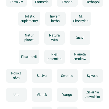
Farm-vix
Formeds
Fraspo
Herbapol
Holistic
Inwent
M.
suplementy
herbs
Skoczylas
Natur
Natura
Osavi
planet
Wita
Pięć
Planeta
Pharmovit
przemian
smaków
Polska
Sattva
Swonco
Sylveco
róża
Zielarnia
Uns
Vianek
Yango
Suwalska