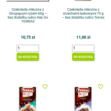
Czekolada mleczna z
Czekolada mleczna z
chrupiącym ryżem 60g –
orzechami laskowymi 75 g
bez dodatku cukru Hey Go
– bez dodatku cukru Torras
TORRAS
10,75 zł
11,00 zł
DO KOSZYKA
DO KOSZYKA
favorite_border
favorite_border