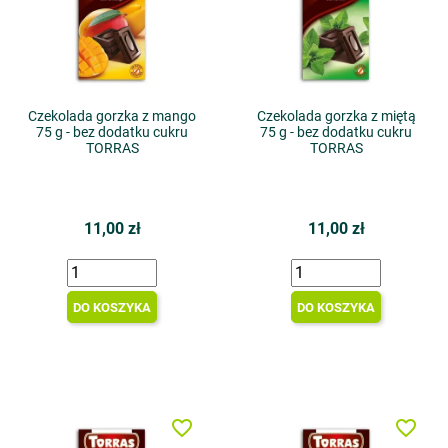
Czekolada gorzka z mango
Czekolada gorzka z miętą
75 g - bez dodatku cukru
75 g - bez dodatku cukru
TORRAS
TORRAS
11,00 zł
11,00 zł
DO KOSZYKA
DO KOSZYKA
favorite_border
favorite_border