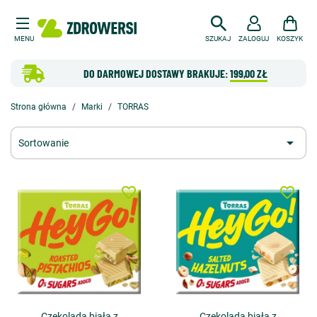
MENU
SZUKAJ
ZALOGUJ
KOSZYK
DO DARMOWEJ DOSTAWY BRAKUJE:
199,00 ZŁ
Strona główna
Marki
TORRAS

Sortowanie
favorite_border
favorite_border
Czekolada biała z
Czekolada biała z