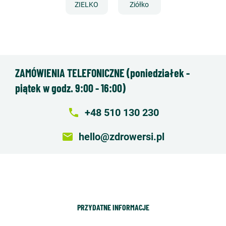
ZIELKO
Ziółko
ZAMÓWIENIA TELEFONICZNE (poniedziałek -
piątek w godz. 9:00 - 16:00)
local_phone
+48 510 130 230
email
hello@zdrowersi.pl
PRZYDATNE INFORMACJE