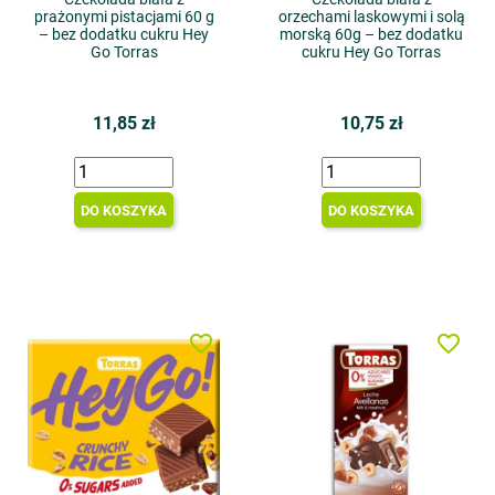
prażonymi pistacjami 60 g
orzechami laskowymi i solą
– bez dodatku cukru Hey
morską 60g – bez dodatku
Go Torras
cukru Hey Go Torras
11,85 zł
10,75 zł
DO KOSZYKA
DO KOSZYKA
favorite_border
favorite_border