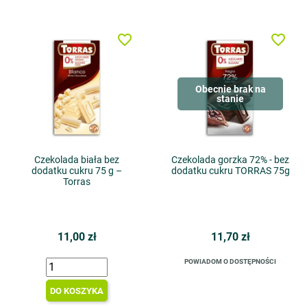
favorite_border
favorite_border
Obecnie brak na
stanie
Czekolada biała bez
Czekolada gorzka 72% - bez
dodatku cukru 75 g –
dodatku cukru TORRAS 75g
Torras
11,00 zł
11,70 zł
POWIADOM O DOSTĘPNOŚCI
DO KOSZYKA