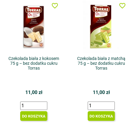
favorite_border
favorite_border
Czekolada biała z kokosem
Czekolada biała z matchą
75 g – bez dodatku cukru
75 g – bez dodatku cukru
Torras
Torras
11,00 zł
11,00 zł
DO KOSZYKA
DO KOSZYKA