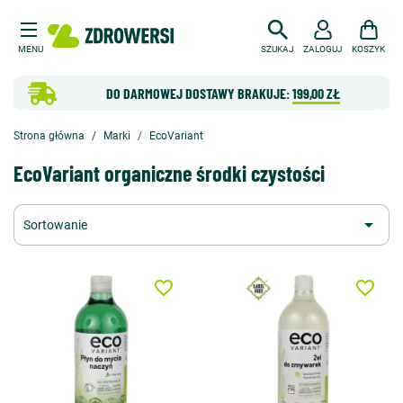
MENU
SZUKAJ
ZALOGUJ
KOSZYK
DO DARMOWEJ DOSTAWY BRAKUJE:
199,00 ZŁ
Strona główna
Marki
EcoVariant
EcoVariant organiczne środki czystości

Sortowanie
favorite_border
favorite_border