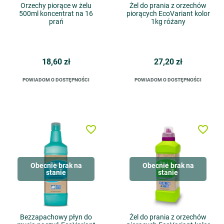
Orzechy piorące w żelu
Żel do prania z orzechów
500ml koncentrat na 16
piorących EcoVariant kolor
prań
1kg różany
18,60 zł
27,20 zł
POWIADOM O DOSTĘPNOŚCI
POWIADOM O DOSTĘPNOŚCI
favorite_border
favorite_border
Obecnie brak na
Obecnie brak na
stanie
stanie
Bezzapachowy płyn do
Żel do prania z orzechów