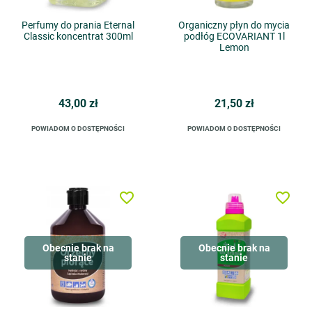
Perfumy do prania Eternal
Organiczny płyn do mycia
Classic koncentrat 300ml
podłóg ECOVARIANT 1l
Lemon
43,00 zł
21,50 zł
POWIADOM O DOSTĘPNOŚCI
POWIADOM O DOSTĘPNOŚCI
favorite_border
favorite_border
Obecnie brak na
Obecnie brak na
stanie
stanie