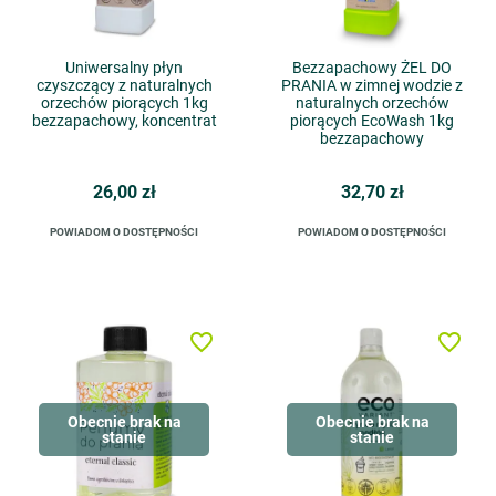
Uniwersalny płyn
Bezzapachowy ŻEL DO
czyszczący z naturalnych
PRANIA w zimnej wodzie z
orzechów piorących 1kg
naturalnych orzechów
bezzapachowy, koncentrat
piorących EcoWash 1kg
bezzapachowy
26,00 zł
32,70 zł
POWIADOM O DOSTĘPNOŚCI
POWIADOM O DOSTĘPNOŚCI
favorite_border
favorite_border
Obecnie brak na
Obecnie brak na
stanie
stanie