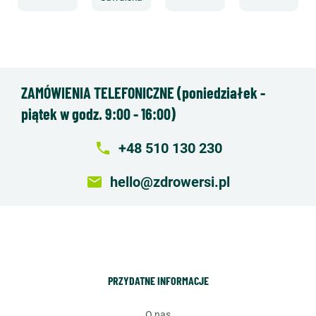
ZAMÓWIENIA TELEFONICZNE (poniedziałek -
piątek w godz. 9:00 - 16:00)
local_phone
+48 510 130 230
email
hello@zdrowersi.pl
PRZYDATNE INFORMACJE
o nas