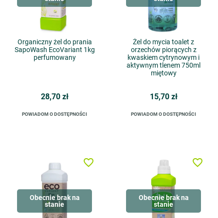
Organiczny żel do prania
Żel do mycia toalet z
SapoWash EcoVariant 1kg
orzechów piorących z
perfumowany
kwaskiem cytrynowym i
aktywnym tlenem 750ml
miętowy
28,70 zł
15,70 zł
POWIADOM O DOSTĘPNOŚCI
POWIADOM O DOSTĘPNOŚCI
favorite_border
favorite_border
Obecnie brak na
Obecnie brak na
stanie
stanie