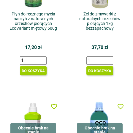
Płyn do ręcznego mycia
Żel do zmywarki z
naczyń z naturalnych
naturalnych orzechów
orzechów piorących
piorących 1kg
EcoVariant miętowy 500g
bezzapachowy
17,20 zł
37,70 zł
DO KOSZYKA
DO KOSZYKA
favorite_border
favorite_border
Obecnie brak na
Obecnie brak na
stanie
stanie