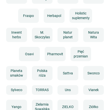
Holistic
Fraspo
Herbapol
suplementy
Inwent
M.
Natur
Natura
herbs
Skoczylas
planet
Wita
Pięć
Osavi
Pharmovit
przemian
Planeta
Polska
Sattva
Swonco
smaków
róża
Sylveco
TORRAS
Uns
Vianek
Zielarnia
Yango
ZIELKO
Ziółko
Suwalska