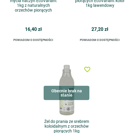
mycia naczyń EcoVariant
piorących EcoVariant kolor
1kg z naturalnych
1kg lawendowy
orzechów piorących
16,40 zł
27,20 zł
POWIADOM O DOSTĘPNOŚCI
POWIADOM O DOSTĘPNOŚCI
favorite_border
Obecnie brak na
stanie
Żel do prania ze srebrem
koloidalnym z orzechów
piorących 1kg