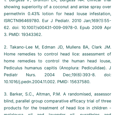
showing superiority of a coconut and anise spray over
permethrin 0.43% lotion for head louse infestation,
ISRCTN96469780. Eur J Pediatr. 2010 Jan;169(1):55-
62. doi: 10.1007/s00431-009-0978-0. Epub 2009 Apr
3. PMID: 19343362.
2. Takano-Lee M, Edman JD, Mullens BA, Clark JM.
Home remedies to control head lice: assessment of
home remedies to control the human head louse,
Pediculus humanus capitis (Anoplura: Pediculidae). J
Pediatr Nurs. 2004 Dec;19(6):393-8. doi:
10.1016/j.pedn.2004.11.002. PMID: 15637580.
3. Barker, S.C., Altman, P.M. A randomised, assessor
blind, parallel group comparative efficacy trial of three
products for the treatment of head lice in children -
melaleuca oil and lavender oil, pyrethrins and