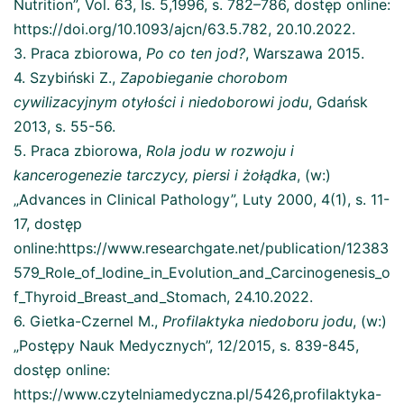
Nutrition”, Vol. 63, Is. 5,1996, s. 782–786, dostęp online:
https://doi.org/10.1093/ajcn/63.5.782, 20.10.2022.
3. Praca zbiorowa,
Po co ten jod?
, Warszawa 2015.
4. Szybiński Z.,
Zapobieganie chorobom
cywilizacyjnym otyłości i niedoborowi jodu
, Gdańsk
2013, s. 55-56.
5. Praca zbiorowa,
Rola jodu w rozwoju i
kancerogenezie tarczycy, piersi i żołądka
, (w:)
„Advances in Clinical Pathology”, Luty 2000, 4(1), s. 11-
17, dostęp
online:https://www.researchgate.net/publication/12383
579_Role_of_Iodine_in_Evolution_and_Carcinogenesis_o
f_Thyroid_Breast_and_Stomach, 24.10.2022.
6. Gietka-Czernel M.,
Profilaktyka niedoboru jodu
, (w:)
„Postępy Nauk Medycznych”, 12/2015, s. 839-845,
dostęp online:
https://www.czytelniamedyczna.pl/5426,profilaktyka-