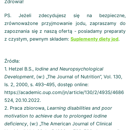
Zdrowia!
PS. Jeżeli zdecydujesz się na bezpieczne,
zrównoważone przyjmowanie jodu, zapraszamy do
zapoznania się z naszą ofertą - posiadamy preparaty
z czystym, pewnym składem:
Suplementy diety jod
.
Źródła:
1. Hetzel B.S.,
Iodine and Neuropsychological
Development
, (w:) „The Journal of Nutrition”, Vol. 130,
Is. 2, 2000, s. 493–495, dostęp online:
https://academic.oup.com/jn/article/130/2/493S/4686
524, 20.10.2022.
2. Praca zbiorowa,
Learning disabilities and poor
motivation to achieve due to prolonged iodine
deficiency
, (w:) „The American Journal of Clinical