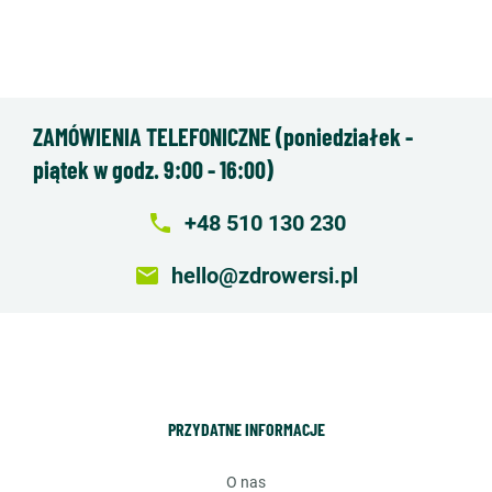
ZAMÓWIENIA TELEFONICZNE (poniedziałek -
piątek w godz. 9:00 - 16:00)
local_phone
+48 510 130 230
email
hello@zdrowersi.pl
PRZYDATNE INFORMACJE
o nas