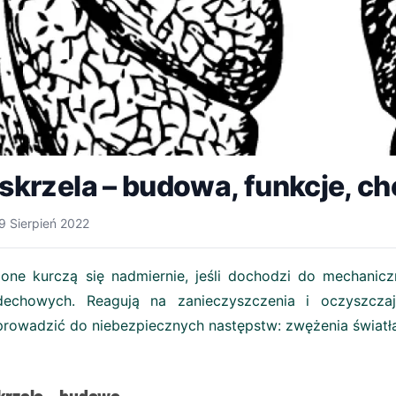
skrzela – budowa, funkcje, c
9 Sierpień 2022
one kurczą się nadmiernie, jeśli dochodzi do mechanic
dechowych. Reagują na zanieczyszczenia i oczyszczaj
rowadzić do niebezpiecznych następstw: zwężenia światł
krzela – budowa