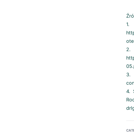
Źró
htt
ote
2
htt
05.
3.
con
4. 
Rod
drl
CAT