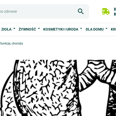
D
B
ZIOŁA
ŻYWNOŚĆ
KOSMETYKI I URODA
DLA DOMU
KR
funkcje, choroby