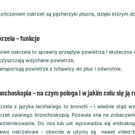
ończeniem oskrzeli są pęcherzyki płucne, dzięki którym 
krzela – funkcje
owe oskrzela to sprawny przepływ powietrza i skuteczna
czyszczają wdychane powietrze,
ransportują powietrze z tchawicy do płuc i odwrotnie.
onchoskopia – na czym polega i w jakim celu się ją r
rzela z języka łacińskiego to bronchi – i właśnie stąd
rzeli zwanego bronchoskopią. Pozwala ona na zobaczenie
wziernikowanie. Do nos lub ust wprowadza się endoskop
zewo oskrzelowe - obecnie w użyciu są nawet video-br