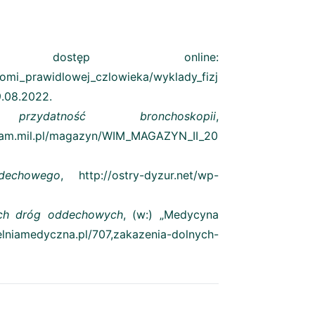
dostęp online:
tomi_prawidlowej_czlowieka/wyklady_fizj
.08.2022.
 przydatność bronchoskopii
,
kwam.mil.pl/magazyn/WIM_MAGAZYN_II_20
dechowego
, http://ostry-dyzur.net/wp-
ych dróg oddechowych
, (w:) „Medycyna
elniamedyczna.pl/707,zakazenia-dolnych-