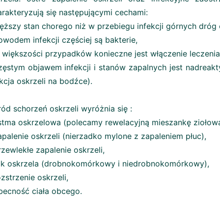
rakteryzują się następującymi cechami:
ięższy stan chorego niż w przebiegu infekcji górnych dró
owodem infekcji częściej są bakterie,
 większości przypadków konieczne jest włączenie leczeni
zęstym objawem infekcji i stanów zapalnych jest nadreakt
kcja oskrzeli na bodźce).
ód schorzeń oskrzeli wyróżnia się :
stma oskrzelowa (polecamy rewelacyjną mieszankę zioło
apalenie oskrzeli (nierzadko mylone z zapaleniem płuc),
rzewlekłe zapalenie oskrzeli,
ak oskrzela (drobnokomórkowy i niedrobnokomórkowy),
ozstrzenie oskrzeli,
becność ciała obcego.