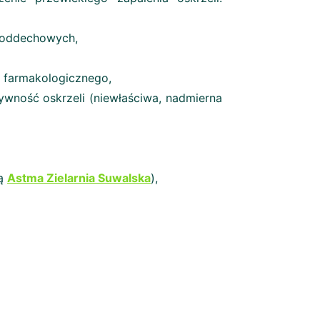
g oddechowych,
a farmakologicznego,
ywność oskrzeli (niewłaściwa, nadmierna
wą
Astma Zielarnia Suwalska
),