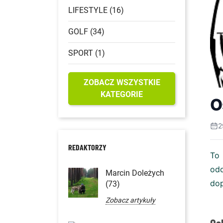
LIFESTYLE (16)
GOLF (34)
SPORT (1)
ZOBACZ WSZYSTKIE
KATEGORIE
O
2
REDAKTORZY
To 
od
Marcin Doleżych
dop
(73)
Zobacz artykuły
Os