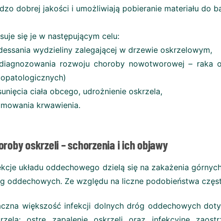
dzo dobrej jakości i umożliwiają pobieranie materiału do b
suje się je w następującym celu:
dessania wydzieliny zalegającej w drzewie oskrzelowym,
diagnozowania rozwoju choroby nowotworowej – raka o
topatologicznych)
sunięcia ciała obcego, udrożnienie oskrzela,
amowania krwawienia.
oroby oskrzeli – schorzenia i ich objawy
ekcje układu oddechowego dzielą się na zakażenia górny
g oddechowych. Ze względu na liczne podobieństwa częst
czna większość infekcji dolnych dróg oddechowych do
rzela: ostre zapalenie oskrzeli oraz infekcyjne zaostr