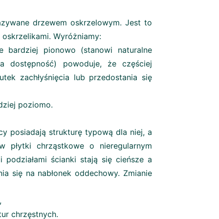
azywane drzewem oskrzelowym. Jest to
 oskrzelikami. Wyróżniamy:
e bardziej pionowo (stanowi naturalne
na dostępność) powoduje, że częściej
tek zachłyśnięcia lub przedostania się
dziej poziomo.
 posiadają strukturę typową dla niej, a
j w płytki chrząstkowe o nieregularnym
i podziałami ścianki stają się cieńsze a
nia się na nabłonek oddechowy. Zmianie
,
ur chrzęstnych.