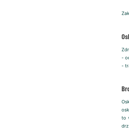
Zak
Os
Zdr
- o
- t
Br
Osk
osk
to 
dr