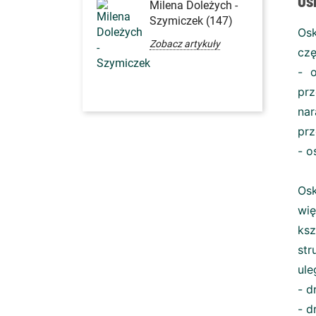
Milena Doleżych -
Szymiczek (147)
Os
Zobacz artykuły
czę
- o
pr
nar
prz
- o
Osk
wię
ksz
str
ule
- d
- d