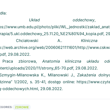
dła:
1.
Układ oddechowy
, 
ps://www.umb.edu.pl/photo/pliki/WL_jednostki/zaklad_ana
rapia/5.ukl.oddechowy_25.11.20_%E2%80%94_kopia.pdf, 29
. Chciałowski A..
Kliniczna
p://web.archive.org/web/20060621111601/http://www.cs
pdf, 29.08.2022.
 Praca zbiorowa,
Anatomia kliniczna układu od
tent/uploads/2020/11/strony_65-70.pdf, 29.08.2022.
Szmygin-Milanowska K., Milanowski J.,
Zakażenia doln
zinna” 1/2002, s. 35-41, dostęp online: https://www.czyt
g-oddechowych.html, 29.08.2022.
ZDROWIE
EGORIES: