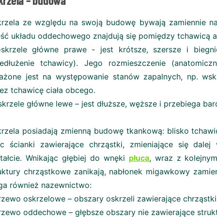
krzela ze względu na swoją budowę bywają zamiennie n
ść układu oddechowego znajdują się pomiędzy tchawicą a
skrzele główne prawe - jest krótsze, szersze i biegni
zedłużenie tchawicy). Jego rozmieszczenie (anatomicz
ażone jest na występowanie stanów zapalnych, np. wsku
ez tchawicę ciała obcego.
skrzele główne lewe – jest dłuższe, węższe i przebiega bar
rzela posiadają zmienną budowę tkankową: blisko tchawicy
c ścianki zawierające chrząstki, zmieniające się dale
tałcie. Wnikając głębiej do wnęki
płuca
, wraz z kolejnym
uktury chrząstkowe zanikają, nabłonek migawkowy zamie
ga również nazewnictwo:
rzewo oskrzelowe – obszary oskrzeli zawierające chrząstki
rzewo oddechowe – głębsze obszary nie zawierające strukt