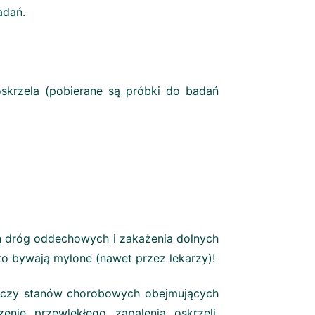
adań.
skrzela (pobierane są próbki do badań
ch dróg oddechowych i zakażenia dolnych
o bywają mylone (nawet przez lekarzy)!
tyczy stanów chorobowych obejmujących
zenie przewlekłego zapalenia oskrzeli.