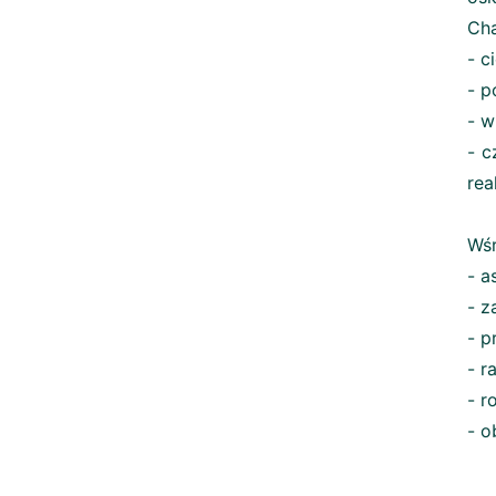
Cha
- c
- p
- w
- c
rea
Wśr
- a
- z
- p
- r
- r
- o