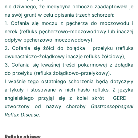
nic dziwnego, że medycyna ochoczo zaadaptowała je
na swój grunt w celu opisania trzech schorzeń:
1. Cofania się moczu z pęcherza do moczowodu i
nerek (refluks pęcherzowo-moczowodowy lub inaczej
odpływ pęcherzowo-moczowodowy),
2. Cofania się żółci do żołądka i przełyku (refluks
dwunastniczo-żołądkowy inaczje refluks żółciowy),
3. Cofania się kwaśnej treści pokarmowej z żołądka
do przełyku (refluks żołądkowo-przełykowy).
I właśnie tego ostatniego schorzenia będą dotyczyły
artykuły i stosowane w nich hasło refluks. Z języka
angielskiego przyjął się z kolei skrót GERD –
utworzony od nazwy choroby
Gastroesophageal
Reflux Disease
.
Refluks objawy