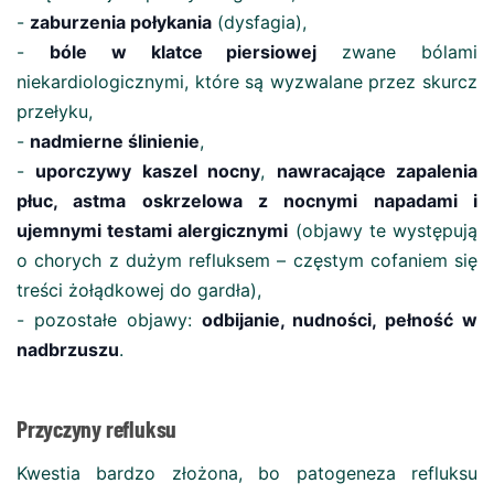
-
zaburzenia połykania
(dysfagia),
-
bóle w klatce piersiowej
zwane bólami
niekardiologicznymi, które są wyzwalane przez skurcz
przełyku,
-
nadmierne ślinienie
,
-
uporczywy kaszel nocny
,
nawracające zapalenia
płuc, astma oskrzelowa z nocnymi napadami i
ujemnymi testami alergicznymi
(objawy te występują
o chorych z dużym refluksem – częstym cofaniem się
treści żołądkowej do gardła),
- pozostałe objawy:
odbijanie, nudności, pełność w
nadbrzuszu
.
Przyczyny refluksu
Kwestia bardzo złożona, bo patogeneza refluksu