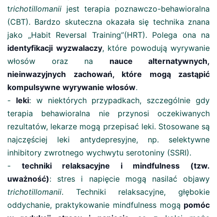
t
richotillomanii
jest terapia poznawczo-behawioralna
(CBT). Bardzo skuteczna okazała się technika znana
jako „Habit Reversal Training”(HRT). Polega ona na
identyfikacji wyzwalaczy
, które powodują wyrywanie
włosów oraz na
nauce alternatywnych,
nieinwazyjnych zachowań, które mogą zastąpić
kompulsywne wyrywanie włosów
​.
-
leki
: w niektórych przypadkach, szczególnie gdy
terapia behawioralna nie przynosi oczekiwanych
rezultatów, lekarze mogą przepisać leki. Stosowane są
najczęściej leki antydepresyjne, np. selektywne
inhibitory zwrotnego wychwytu serotoniny (SSRI).
-
techniki relaksacyjne i mindfulness (tzw.
uważność)
: stres i napięcie mogą nasilać objawy
trichotillomanii
. Techniki relaksacyjne, głębokie
oddychanie, praktykowanie mindfulness mogą
pomóc