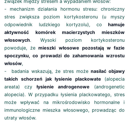
związek między stresem a wypadaniem włosów:
- mechanizm działania hormonu stresu: chroniczny
stres zwiększa poziom kortykosteronu (u myszy
odpowiednik ludzkiego kortyzolu), co
hamuje
aktywność komórek macierzystych mieszków
włosowych
. Wysoki poziom kortykosteronu
powoduje, że
mieszki włosowe pozostają w fazie
spoczynku, co prowadzi do zahamowania wzrostu
włosów​
,
- badania wskazują, że stres może
nasilać objawy
takich schorzeń jak łysienie plackowate
(alopecia
areata) czy
łysienie androgenowe
(androgenetic
alopecia). W przypadku łysienia plackowatego, stres
może wpływać na mikrośrodowisko hormonalne i
immunologiczne mieszka włosowego, prowadząc do
utraty włosów.