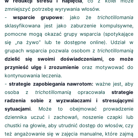
w redukcji stresu i napięcia
, co z kolei może
zmniejszyć potrzebę wyrywania włosów​.
-
wsparcie grupowe
: jako że
trichotillomania
sklasyfikowana jest jako zaburzenie kompulsywne,
pomocne mogą okazać grupy wsparcia (spotykające
się „na żywo” lub te dostępne online). Udział w
grupach wsparcia pozwala osobom z
trichotillomanią
dzielić się swoimi doświadczeniami, co może
przynieść ulgę i zrozumienie
oraz motywować do
kontynuowania leczenia​.
-
strategie zapobiegania nawrotom:
ważne jest, aby
osoba z
trichotillomanią
opracowała
strategie
radzenia sobie z wyzwalaczami i stresującymi
sytuacjami
. Może to obejmować prowadzenie
dziennika uczuć i zachowań, noszenie czapki lub
chustki na głowie, aby utrudnić dostęp do włosów, czy
też angażowanie się w zajęcia manualne, które zajmą