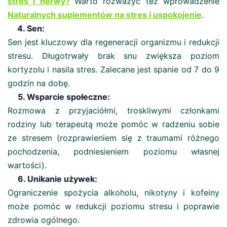
stres i nerwy?
Warto rozważyć też wprowadzenie
Naturalnych suplementów na stres i uspokojenie
.
4. Sen:
Sen jest kluczowy dla regeneracji organizmu i redukcji
stresu. Długotrwały brak snu zwiększa poziom
kortyzolu i nasila stres. Zalecane jest spanie od 7 do 9
godzin na dobę​.
5. Wsparcie społeczne:
Rozmowa z przyjaciółmi, troskliwymi członkami
rodziny lub terapeutą może pomóc w radzeniu sobie
ze stresem (rozprawieniem się z traumami różnego
pochodzenia, podniesieniem poziomu własnej
wartości).
6. Unikanie używek:
Ograniczenie spożycia alkoholu, nikotyny i kofeiny
może pomóc w redukcji poziomu stresu i poprawie
zdrowia ogólnego.