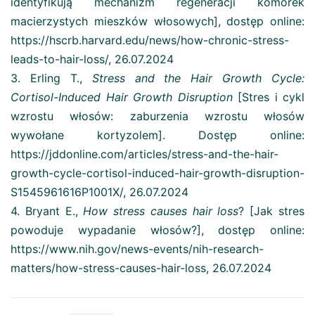
identyfikują mechanizm regeneracji komórek
macierzystych mieszków włosowych], dostęp online:
https://hscrb.harvard.edu/news/how-chronic-stress-
leads-to-hair-loss/, 26.07.2024
3. Erling T.,
Stress and the Hair Growth Cycle:
Cortisol-Induced Hair Growth Disruption
[Stres i cykl
wzrostu włosów: zaburzenia wzrostu włosów
wywołane kortyzolem]. Dostęp online:
https://jddonline.com/articles/stress-and-the-hair-
growth-cycle-cortisol-induced-hair-growth-disruption-
S1545961616P1001X/, 26.07.2024
4. Bryant E.,
How stress causes hair loss
? [Jak stres
powoduje wypadanie włosów?], dostęp online:
https://www.nih.gov/news-events/nih-research-
matters/how-stress-causes-hair-loss, 26.07.2024