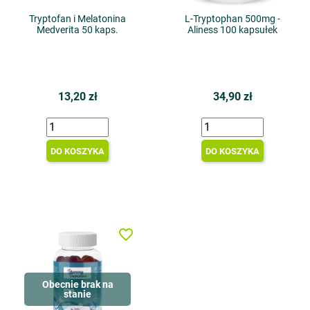
Tryptofan i Melatonina
L-Tryptophan 500mg -
Medverita 50 kaps.
Aliness 100 kapsułek
13,20 zł
34,90 zł
DO KOSZYKA
DO KOSZYKA
favorite_border
Obecnie brak na
stanie