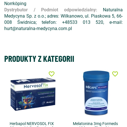
Norrköping
Dystrybutor / Podmiot odpowiedzialny:
Naturalna
Medycyna Sp. z o.o.; adres: Wilkanowo, ul. Piaskowa 5, 66-
008 Świdnica; telefon: +48533 013 520, e-mail:
hurt@naturalna-medycyna.com.pl
PRODUKTY Z KATEGORII
favorite_border
favorite_border
Herbapol NERVOSOL FIX
Melatonina 3mg Formeds