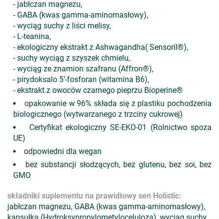
- jabłczan magnezu,
- GABA (kwas gamma-aminomasłowy),
- wyciąg suchy z liści melisy,
- L-teanina,
- ekologiczny ekstrakt z Ashwagandha( Sensoril®),
- suchy wyciąg z szyszek chmielu,
- wyciąg ze znamion szafranu (Affron®),
- pirydoksalo 5’-fosforan (witamina B6),
- ekstrakt z owoców czarnego pieprzu Bioperine®
opakowanie w 96% składa się z plastiku pochodzenia
biologicznego (wytwarzanego z trzciny cukrowej)
Certyfikat ekologiczny SE-EKO-01 (Rolnictwo spoza
UE)
odpowiedni dla wegan
bez substancji słodzących, bez glutenu, bez soi, bez
GMO
s
kładniki suplementu na prawidłowy sen Holistic
:
jabłczan magnezu, GABA (kwas gamma-aminomasłowy),
kapsułka (Hydroksypropylometyloceluloza), wyciąg suchy