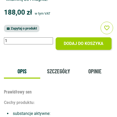
188,00 zł
w tym VAT
favorite_border
Zapytaj o produkt

DODAJ DO KOSZYKA
OPIS
SZCZEGÓŁY
OPINIE
Prawidłowy sen
Cechy produktu:
substancje aktywne: