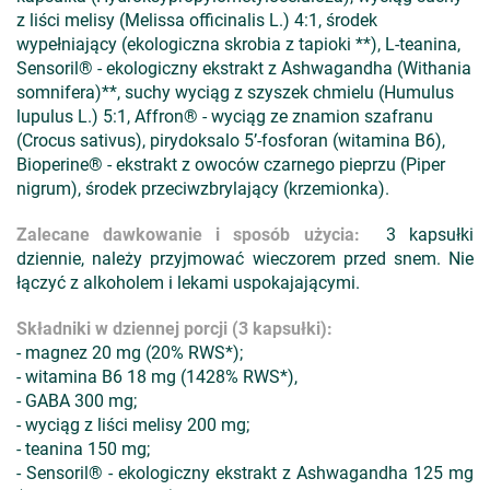
z liści melisy (Melissa officinalis L.) 4:1, środek
wypełniający (ekologiczna skrobia z tapioki **), L-teanina,
Sensoril® - ekologiczny ekstrakt z Ashwagandha (Withania
somnifera)**, suchy wyciąg z szyszek chmielu (Humulus
lupulus L.) 5:1, Affron® - wyciąg ze znamion szafranu
(Crocus sativus), pirydoksalo 5’-fosforan (witamina B6),
Bioperine® - ekstrakt z owoców czarnego pieprzu (Piper
nigrum), środek przeciwzbrylający (krzemionka).
Zalecane dawkowanie i sposób użycia:
3 kapsułki
dziennie, należy przyjmować wieczorem przed snem. Nie
łączyć z alkoholem i lekami uspokajającymi.
Składniki w dziennej porcji (3 kapsułki):
- magnez 20 mg (20% RWS*);
- witamina B6 18 mg (1428% RWS*),
- GABA 300 mg;
- wyciąg z liści melisy 200 mg;
- teanina 150 mg;
- Sensoril® - ekologiczny ekstrakt z Ashwagandha 125 mg