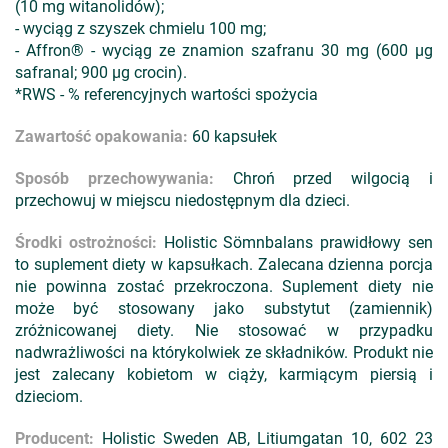
(10 mg witanolidów);
- wyciąg z szyszek chmielu 100 mg;
- Affron® - wyciąg ze znamion szafranu 30 mg (600 µg
safranal; 900 µg crocin).
*RWS - % referencyjnych wartości spożycia
Zawartość opakowania:
60 kapsułek
Sposób przechowywania:
Chroń przed wilgocią i
przechowuj w miejscu niedostępnym dla dzieci.
Środki ostrożności:
Holistic Sömnbalans prawidłowy sen
to suplement diety w kapsułkach. Zalecana dzienna porcja
nie powinna zostać przekroczona. Suplement diety nie
może być stosowany jako substytut (zamiennik)
zróżnicowanej diety. Nie stosować w przypadku
nadwrażliwości na którykolwiek ze składników. Produkt nie
jest zalecany kobietom w ciąży, karmiącym piersią i
dzieciom.
Producent:
Holistic Sweden AB, Litiumgatan 10, 602 23