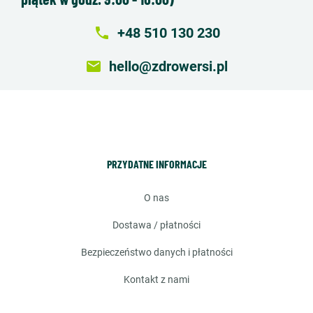
local_phone
+48 510 130 230
email
hello@zdrowersi.pl
PRZYDATNE INFORMACJE
o nas
dostawa / płatności
bezpieczeństwo danych i płatności
kontakt z nami