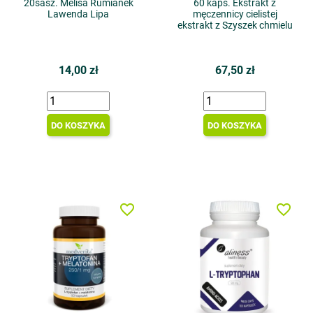
20sasz. Melisa Rumianek
60 kaps. Ekstrakt z
Lawenda Lipa
męczennicy cielistej
ekstrakt z Szyszek chmielu
14,00 zł
67,50 zł
DO KOSZYKA
DO KOSZYKA
favorite_border
favorite_border