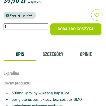
39,90 zł
w tym VAT
favorite_border
Zapytaj o produkt

DODAJ DO KOSZYKA
OPIS
SZCZEGÓŁY
OPINIE
L-proline
Cechy produktu:
500mg l-proliny w każdej kapsułce
bez glutenu, bez laktozy, bez soi, bez GMO
aminokwas polecany osobom: