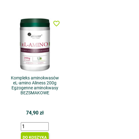
favorite_border
Kompleks aminokwasów
eL-amino Aliness 200g
Egzogenne aminokwasy
BEZSMAKOWE
74,90 zł
DO KOSZYKA