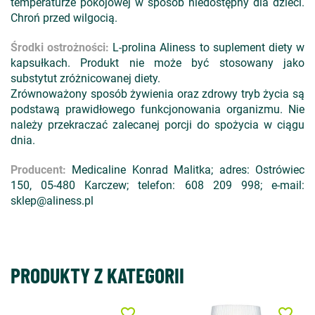
temperaturze pokojowej w sposób niedostępny dla dzieci.
Chroń przed wilgocią.
Środki ostrożności:
L-prolina Aliness to suplement diety w
kapsułkach. Produkt nie może być stosowany jako
substytut zróżnicowanej diety.
Zrównoważony sposób żywienia oraz zdrowy tryb życia są
podstawą prawidłowego funkcjonowania organizmu. Nie
należy przekraczać zalecanej porcji do spożycia w ciągu
dnia.
Producent:
Medicaline Konrad Malitka; adres: Ostrówiec
150, 05-480 Karczew; telefon: 608 209 998; e-mail:
sklep@aliness.pl
PRODUKTY Z KATEGORII
favorite_border
favorite_border