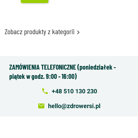
Zobacz produkty z kategorii

ZAMÓWIENIA TELEFONICZNE (poniedziałek -
piątek w godz. 9:00 - 16:00)
local_phone
+48 510 130 230
email
hello@zdrowersi.pl