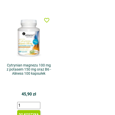
favorite_border
Cytrynian magnezu 100 mg
z potasem 150 mg oraz B6 -
Aliness 100 kapsułek
45,90 zł
DO KOSZYKA