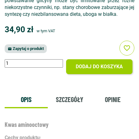
powstawanie glicyny może być limitowane przez różne
niekorzystne czynniki, np. stany chorobowe zaburzające jej
syntezę czy niezbilansowana dieta, uboga w białka.
34,90 zł
w tym VAT
favorite_border
Zapytaj o produkt

DODAJ DO KOSZYKA
OPIS
SZCZEGÓŁY
OPINIE
Kwas aminooctowy
Cechy produktu: