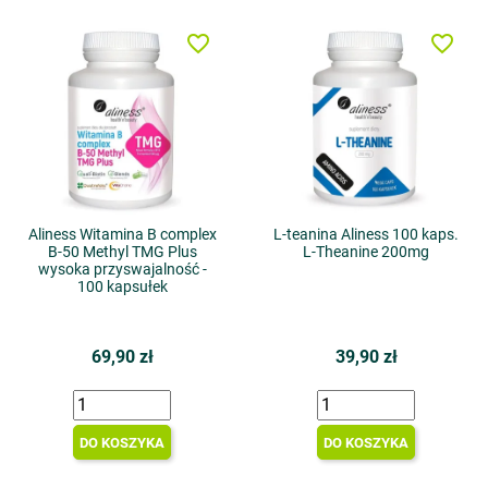
favorite_border
favorite_border
Aliness Witamina B complex
L-teanina Aliness 100 kaps.
B-50 Methyl TMG Plus
L-Theanine 200mg
wysoka przyswajalność -
100 kapsułek
69,90 zł
39,90 zł
DO KOSZYKA
DO KOSZYKA