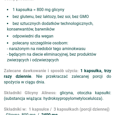
1 kapsułka = 800 mg glicyny
bez glutenu, bez laktozy, bez soi, bez GMO
bez sztucznych dodatków technologicznych,
konserwantów, barwników
odpowiedni dla wegan
polecany szczególnie osobom:
- narażonym na niedobór tego aminokwasu
- będącym na diecie eliminacyjnej, bez produktów
zwierzęcych i odzwierzęcych
Zalecane dawkowanie i sposób użycia:
1 kapsułka, trzy
razy dziennie
. Nie przekraczać zalecanej porcji do
spożycia w ciągu dnia.
Składniki Glicyny Aliness
:
glicyna, otoczka kapsułki:
(substancja wiążąca: hydroksypropylometyloceluloza).
Składniki w: 1 kapsułce / 3 kapsułkach (porcji dziennej)
- Glicyna 800 mg /
2400 mg