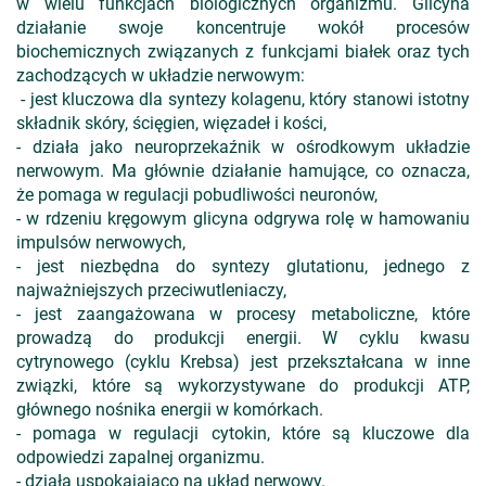
w wielu funkcjach biologicznych organizmu. Glicyna
działanie swoje koncentruje wokół procesów
biochemicznych związanych z funkcjami białek oraz tych
zachodzących w układzie nerwowym:
- jest kluczowa dla syntezy kolagenu, który stanowi istotny
składnik skóry, ścięgien, więzadeł i kości,
- działa jako neuroprzekaźnik w ośrodkowym układzie
nerwowym. Ma głównie działanie hamujące, co oznacza,
że pomaga w regulacji pobudliwości neuronów,
- w rdzeniu kręgowym glicyna odgrywa rolę w hamowaniu
impulsów nerwowych,
- jest niezbędna do syntezy glutationu, jednego z
najważniejszych przeciwutleniaczy,
- jest zaangażowana w procesy metaboliczne, które
prowadzą do produkcji energii. W cyklu kwasu
cytrynowego (cyklu Krebsa) jest przekształcana w inne
związki, które są wykorzystywane do produkcji ATP,
głównego nośnika energii w komórkach.
- pomaga w regulacji cytokin, które są kluczowe dla
odpowiedzi zapalnej organizmu.
- działa uspokajająco na układ nerwowy.