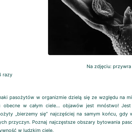
a zdjęciu: przywra z ro
 razy
aki pasożytów w organizmie dzielą się ze względu na m
ć obecne w całym ciele… objawów jest mnóstwo! Jest
ożyty „bierzemy się” najczęściej na samym końcu, gdy 
ych przyczyn. Poznaj najczęstsze obszary bytowania pasoż
ywność w ludzkim ciele.