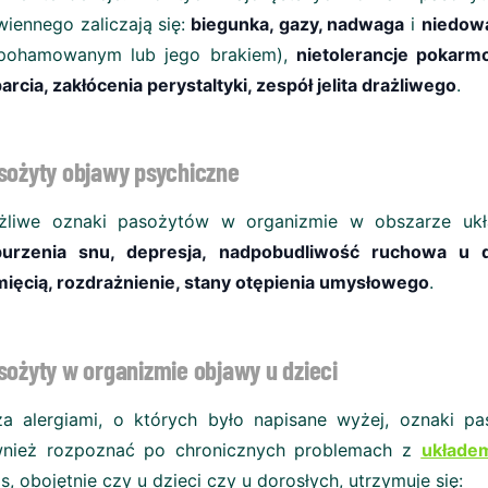
wiennego zaliczają się:
biegunka, gazy, nadwaga
i
niedow
epohamowanym lub jego brakiem),
nietolerancje pokarmo
arcia, zakłócenia perystaltyki, zespół jelita drażliwego
.
sożyty objawy psychiczne
żliwe oznaki pasożytów w organizmie w obszarze uk
burzenia snu, depresja, nadpobudliwość ruchowa u dz
ięcią, rozdrażnienie, stany otępienia umysłowego
.
sożyty w organizmie objawy u dzieci
a alergiami, o których było napisane wyżej, oznaki 
wnież rozpoznać po chronicznych problemach z
układe
s, obojętnie czy u dzieci czy u dorosłych, utrzymuje się: