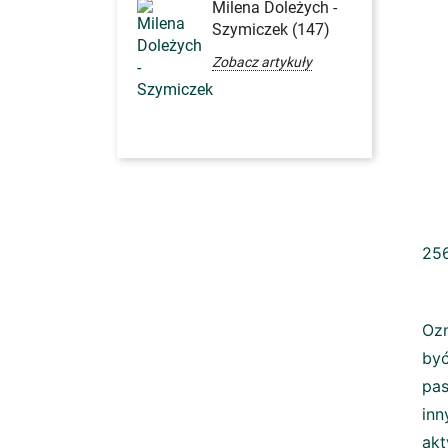
Milena Doleżych -
Szymiczek (147)
Zobacz artykuły
N
256
Ozn
by
pas
inn
akt