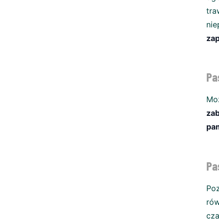
tra
ni
zap
Pa
Mo
za
pam
Pa
Poz
ró
cza