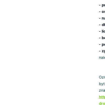
- p
- o
- n
- d
- l
- b
- p
- z
nal
Oz
byt
zn
htt
dr