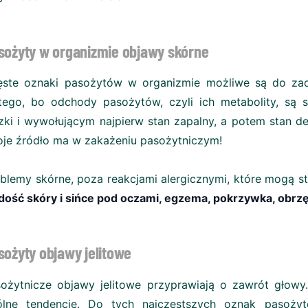
sożyty w organizmie objawy skórne
ste oznaki pasożytów w organizmie możliwe są do zao
tego, bo odchody pasożytów, czyli ich metabolity, są 
zki i wywołującym najpierw stan zapalny, a potem stan 
je źródło ma w zakażeniu pasożytniczym!
blemy skórne, poza reakcjami alergicznymi, które mogą 
dość skóry i sińce pod oczami, egzema, pokrzywka, obrzę
sożyty objawy jelitowe
ożytnicze objawy jelitowe przyprawiają o zawrót głowy
ólne tendencje. Do tych najczęstszych oznak pasoż