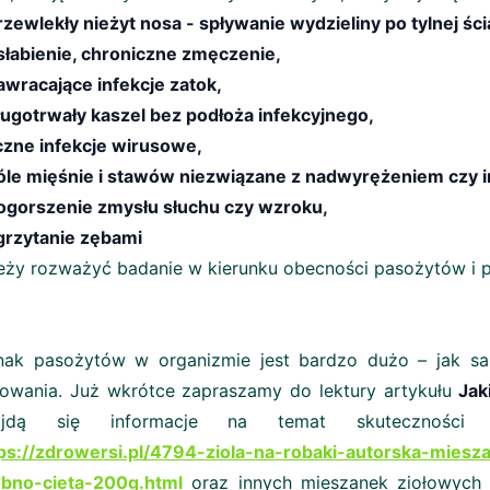
rzewlekły nieżyt nosa - spływanie wydzieliny po tylnej ści
słabienie, chroniczne zmęczenie,
awracające infekcje zatok,
ługotrwały kaszel bez podłoża infekcyjnego,
iczne infekcje wirusowe,
óle mięśnie i stawów niezwiązane z nadwyrężeniem czy 
ogorszenie zmysłu słuchu czy wzroku,
grzytanie zębami
eży rozważyć badanie w kierunku obecności pasożytów i p
nak pasożytów w organizmie jest bardzo dużo – jak sa
owania. Już wkrótce zapraszamy do lektury artykułu
Jak
ajdą się informacje na temat skuteczności bes
ps://zdrowersi.pl/4794-ziola-na-robaki-autorska-mieszan
obno-cieta-200g.html
oraz innych mieszanek ziołowych i