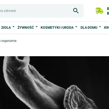
D
B
ZIOŁA
ŻYWNOŚĆ
KOSMETYKI I URODA
DLA DOMU
KR
w organizmie