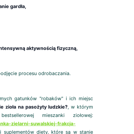
anie gardła,
intensywną aktywnością fizyczną,
odjęcie procesu odrobaczania.
mych gatunków "robaków" i ich miejsc
ie zioła na pasożyty ludzkie?
, w którym
tsellerowej mieszanki ziołowej:
ka-zielarni-suwalskiej-frakcja-
 suplementów diety, które są w stanie