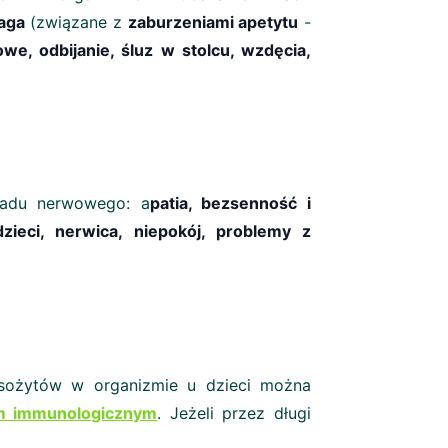
aga
(związane z
zaburzeniami apetytu
-
we, odbijanie, śluz w stolcu, wzdęcia,
ładu nerwowego: a
patia, bezsenność i
ieci, nerwica, niepokój, problemy z
pasożytów w organizmie u dzieci można
m immunologicznym
. Jeżeli przez długi