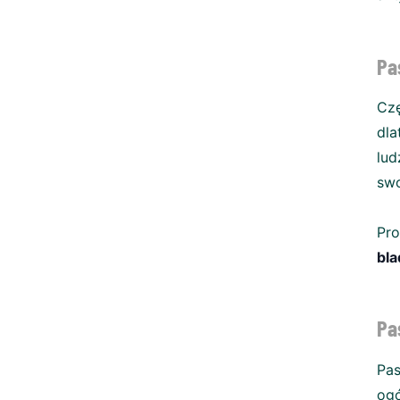
Pa
Czę
dla
lud
swo
Pro
bla
Pa
Pas
og