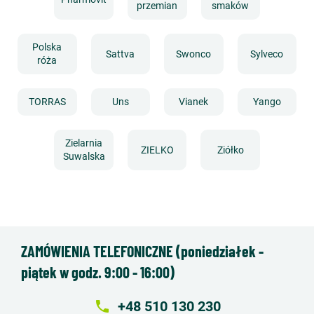
przemian
smaków
Polska
Sattva
Swonco
Sylveco
róża
TORRAS
Uns
Vianek
Yango
Zielarnia
ZIELKO
Ziółko
Suwalska
ZAMÓWIENIA TELEFONICZNE (poniedziałek -
piątek w godz. 9:00 - 16:00)
local_phone
+48 510 130 230