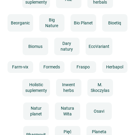
suplementy
herbals
Big
Beorganic
Bio Planet
Bioetiq
Nature
Dary
Biomus
EcoVariant
natury
Farm-vix
Formeds
Fraspo
Herbapol
Holistic
Inwent
M.
suplementy
herbs
Skoczylas
Natur
Natura
Osavi
planet
Wita
Pięć
Planeta
Pharmovit