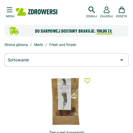
MENU
SZUKAJ
ZALOGUJ
KOSZYK
DO DARMOWEJ DOSTAWY BRAKUJE:
199,00 ZŁ
Strona główna
Marki
Fresh and frozen

Sortowanie
favorite_border
Żeń-szeń koreański