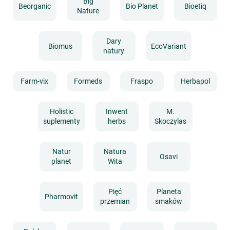
Big
Beorganic
Bio Planet
Bioetiq
Nature
Dary
Biomus
EcoVariant
natury
Farm-vix
Formeds
Fraspo
Herbapol
Holistic
Inwent
M.
suplementy
herbs
Skoczylas
Natur
Natura
Osavi
planet
Wita
Pięć
Planeta
Pharmovit
przemian
smaków