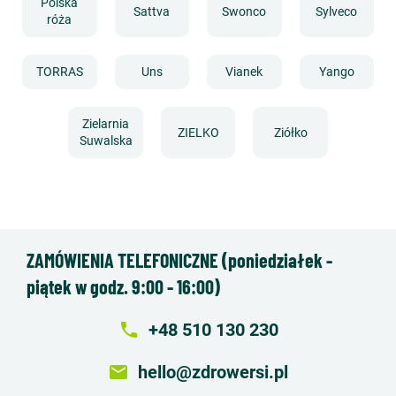
Polska
Sattva
Swonco
Sylveco
róża
TORRAS
Uns
Vianek
Yango
Zielarnia
ZIELKO
Ziółko
Suwalska
ZAMÓWIENIA TELEFONICZNE (poniedziałek -
piątek w godz. 9:00 - 16:00)
local_phone
+48 510 130 230
email
hello@zdrowersi.pl