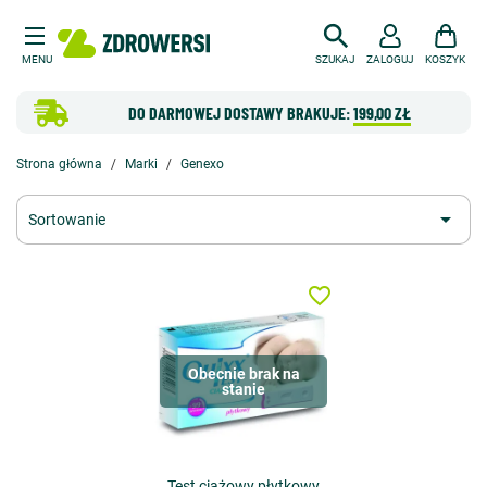
MENU
SZUKAJ
ZALOGUJ
KOSZYK
DO DARMOWEJ DOSTAWY BRAKUJE:
199,00 ZŁ
Strona główna
Marki
Genexo

Sortowanie
favorite_border
Obecnie brak na
stanie
Test ciążowy płytkowy