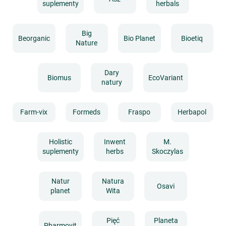
suplementy
herbals
Big
Beorganic
Bio Planet
Bioetiq
Nature
Dary
Biomus
EcoVariant
natury
Farm-vix
Formeds
Fraspo
Herbapol
Holistic
Inwent
M.
suplementy
herbs
Skoczylas
Natur
Natura
Osavi
planet
Wita
Pięć
Planeta
Pharmovit