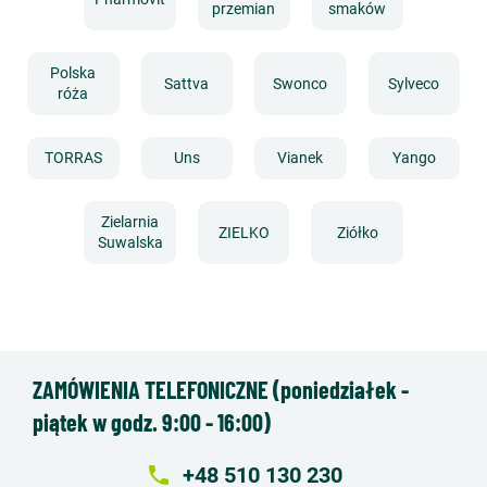
przemian
smaków
Polska
Sattva
Swonco
Sylveco
róża
TORRAS
Uns
Vianek
Yango
Zielarnia
ZIELKO
Ziółko
Suwalska
ZAMÓWIENIA TELEFONICZNE (poniedziałek -
piątek w godz. 9:00 - 16:00)
local_phone
+48 510 130 230