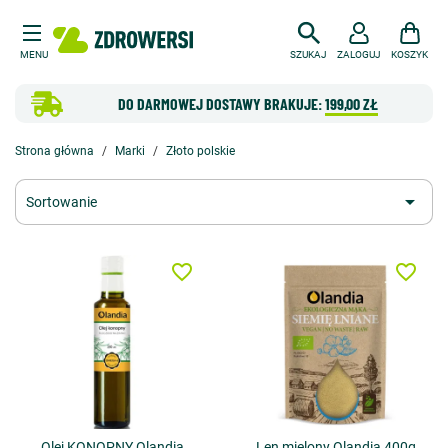
MENU
SZUKAJ
ZALOGUJ
KOSZYK
DO DARMOWEJ DOSTAWY BRAKUJE:
199,00 ZŁ
Strona główna
Marki
Złoto polskie

Sortowanie
favorite_border
favorite_border
Olej KONOPNY Olandia
Len mielony Olandia 400g