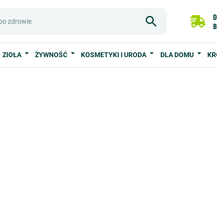
D
B
ZIOŁA
ŻYWNOŚĆ
KOSMETYKI I URODA
DLA DOMU
KR