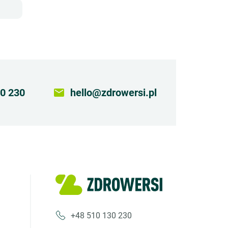
0 230
email
hello@zdrowersi.pl
+48 510 130 230