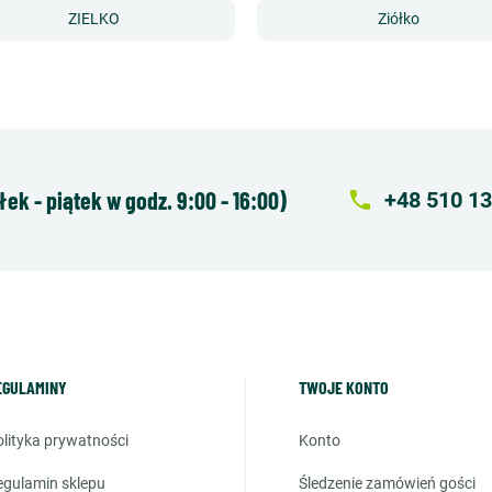
ZIELKO
Ziółko
k - piątek w godz. 9:00 - 16:00)
local_phone
+48 510 13
EGULAMINY
TWOJE KONTO
polityka prywatności
konto
regulamin sklepu
śledzenie zamówień gości