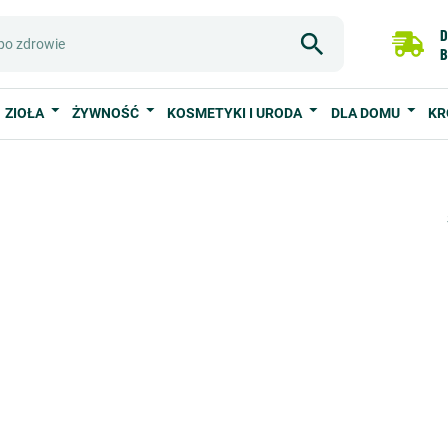
D
B
ZIOŁA
ŻYWNOŚĆ
KOSMETYKI I URODA
DLA DOMU
KR