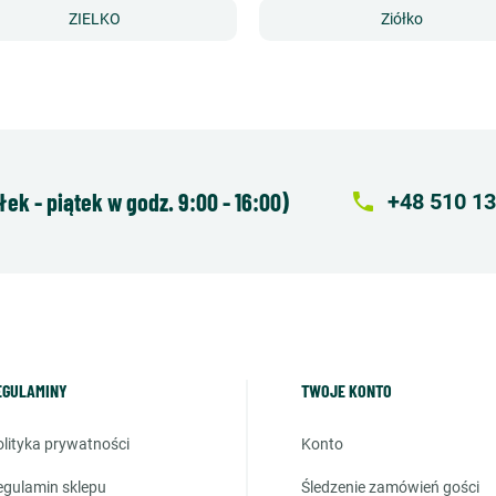
ZIELKO
Ziółko
k - piątek w godz. 9:00 - 16:00)
local_phone
+48 510 13
EGULAMINY
TWOJE KONTO
polityka prywatności
konto
regulamin sklepu
śledzenie zamówień gości