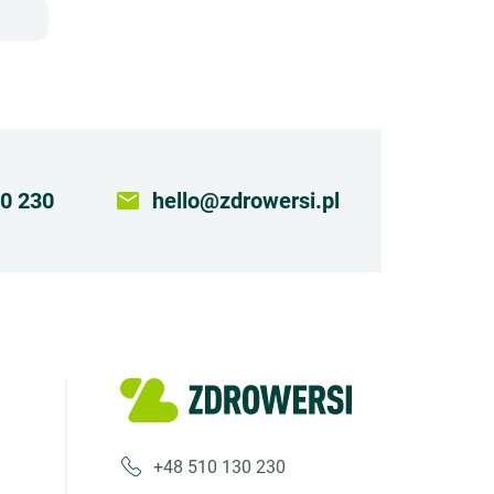
0 230
email
hello@zdrowersi.pl
+48 510 130 230