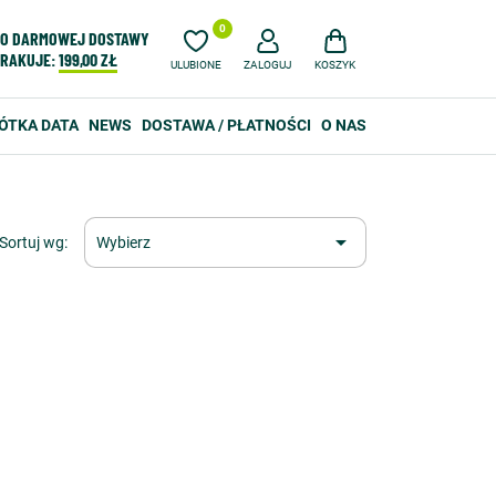
0
O DARMOWEJ DOSTAWY
RAKUJE:
199,00 ZŁ
ULUBIONE
ZALOGUJ
KOSZYK
ÓTKA DATA
NEWS
DOSTAWA / PŁATNOŚCI
O NAS

Sortuj wg:
Wybierz