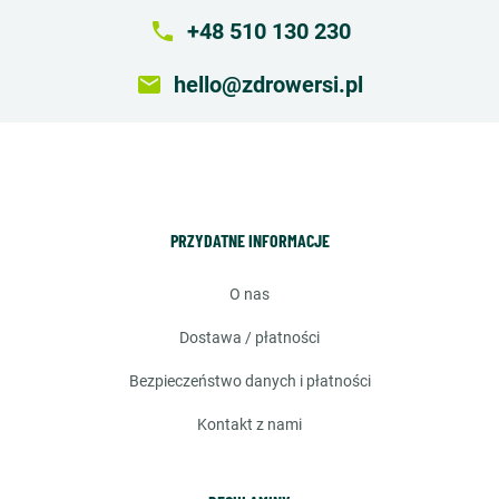
local_phone
+48 510 130 230
email
hello@zdrowersi.pl
PRZYDATNE INFORMACJE
o nas
dostawa / płatności
bezpieczeństwo danych i płatności
kontakt z nami