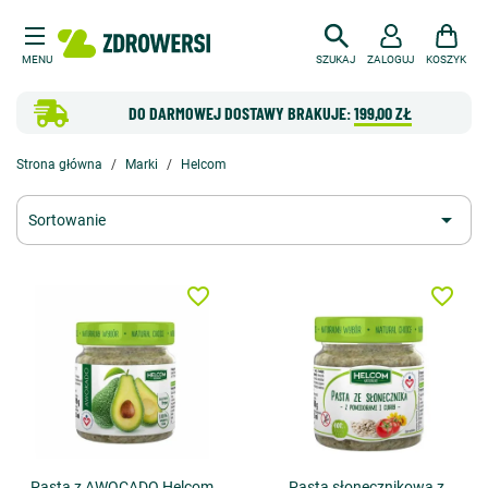
MENU
SZUKAJ
ZALOGUJ
KOSZYK
DO DARMOWEJ DOSTAWY BRAKUJE:
199,00 ZŁ
Strona główna
Marki
Helcom

Sortowanie
favorite_border
favorite_border
Pasta z AWOCADO Helcom
Pasta słonecznikowa z