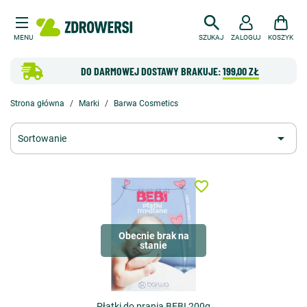
MENU
SZUKAJ
ZALOGUJ
KOSZYK
DO DARMOWEJ DOSTAWY BRAKUJE:
199,00 ZŁ
Strona główna
Marki
Barwa Cosmetics

Sortowanie
favorite_border
Obecnie brak na
stanie
Płatki do prania BEBI 200g