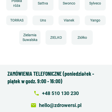
Polska
Sattva
Swonco
Sylveco
róża
TORRAS
Uns
Vianek
Yango
Zielarnia
ZIELKO
Ziółko
Suwalska
ZAMÓWIENIA TELEFONICZNE (poniedziałek -
piątek w godz. 9:00 - 16:00)
local_phone
+48 510 130 230
email
hello@zdrowersi.pl