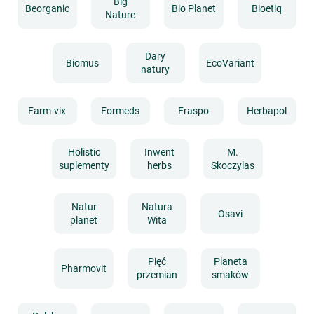
Big
Beorganic
Bio Planet
Bioetiq
Nature
Dary
Biomus
EcoVariant
natury
Farm-vix
Formeds
Fraspo
Herbapol
Holistic
Inwent
M.
suplementy
herbs
Skoczylas
Natur
Natura
Osavi
planet
Wita
Pięć
Planeta
Pharmovit
przemian
smaków