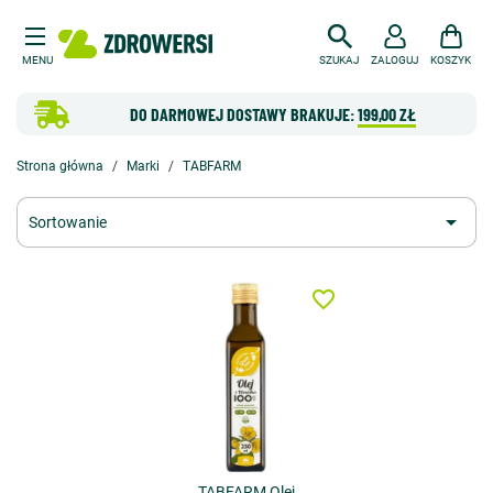
MENU
SZUKAJ
ZALOGUJ
KOSZYK
DO DARMOWEJ DOSTAWY BRAKUJE:
199,00 ZŁ
Strona główna
Marki
TABFARM

Sortowanie
favorite_border
TABFARM Olej