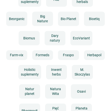
suplementy
herbals
Big
Beorganic
Bio Planet
Bioetiq
Nature
Dary
Biomus
EcoVariant
natury
Farm-vix
Formeds
Fraspo
Herbapol
Holistic
Inwent
M.
suplementy
herbs
Skoczylas
Natur
Natura
Osavi
planet
Wita
Pięć
Planeta
Pharmovit