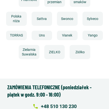
przemian
smaków
Polska
Sattva
Swonco
Sylveco
róża
TORRAS
Uns
Vianek
Yango
Zielarnia
ZIELKO
Ziółko
Suwalska
ZAMÓWIENIA TELEFONICZNE (poniedziałek -
piątek w godz. 9:00 - 16:00)
local_phone
+48 510 130 230