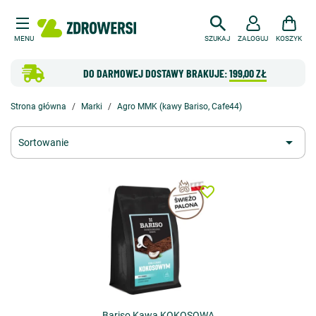
MENU
SZUKAJ
ZALOGUJ
KOSZYK
DO DARMOWEJ DOSTAWY BRAKUJE:
199,00 ZŁ
Strona główna
Marki
Agro MMK (kawy Bariso, Cafe44)

Sortowanie
favorite_border
Bariso Kawa KOKOSOWA