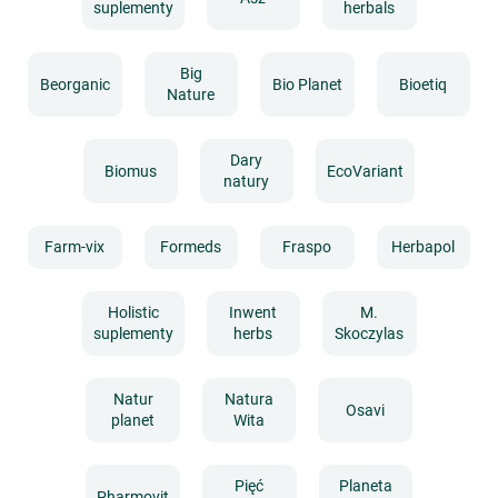
suplementy
herbals
Big
Beorganic
Bio Planet
Bioetiq
Nature
Dary
Biomus
EcoVariant
natury
Farm-vix
Formeds
Fraspo
Herbapol
Holistic
Inwent
M.
suplementy
herbs
Skoczylas
Natur
Natura
Osavi
planet
Wita
Pięć
Planeta
Pharmovit