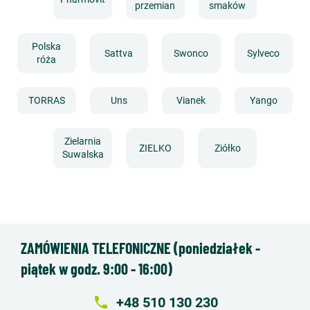
przemian
smaków
Polska
Sattva
Swonco
Sylveco
róża
TORRAS
Uns
Vianek
Yango
Zielarnia
ZIELKO
Ziółko
Suwalska
ZAMÓWIENIA TELEFONICZNE (poniedziałek -
piątek w godz. 9:00 - 16:00)
local_phone
+48 510 130 230