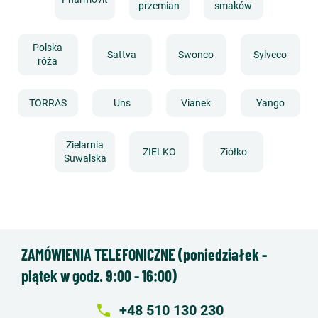
przemian
smaków
Polska
Sattva
Swonco
Sylveco
róża
TORRAS
Uns
Vianek
Yango
Zielarnia
ZIELKO
Ziółko
Suwalska
ZAMÓWIENIA TELEFONICZNE (poniedziałek -
piątek w godz. 9:00 - 16:00)
local_phone
+48 510 130 230