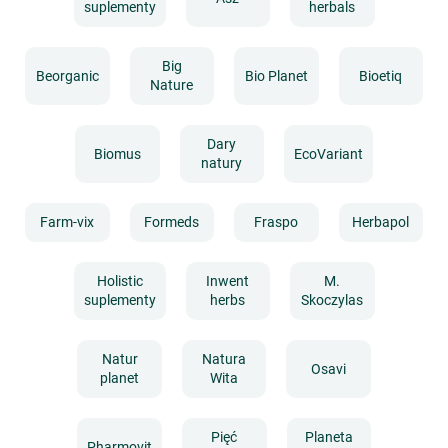
suplementy
herbals
Big
Beorganic
Bio Planet
Bioetiq
Nature
Dary
Biomus
EcoVariant
natury
Farm-vix
Formeds
Fraspo
Herbapol
Holistic
Inwent
M.
suplementy
herbs
Skoczylas
Natur
Natura
Osavi
planet
Wita
Pięć
Planeta
Pharmovit