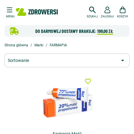
MENU
SZUKAJ
ZALOGUJ
KOSZYK
DO DARMOWEJ DOSTAWY BRAKUJE:
199,00 ZŁ
Strona główna
Marki
FARMAPIA

Sortowanie
favorite_border
Farmapia Maść