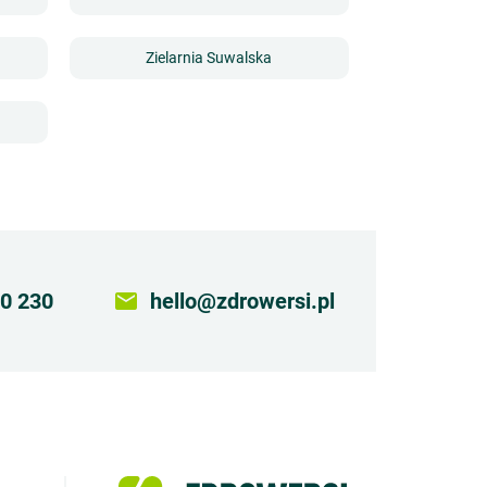
Zielarnia Suwalska
0 230
email
hello@zdrowersi.pl