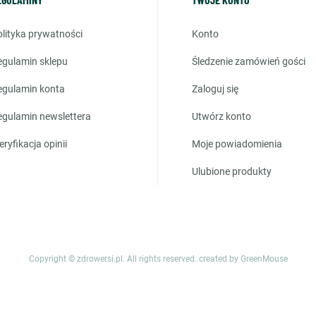
polityka prywatności
konto
regulamin sklepu
śledzenie zamówień gości
regulamin konta
zaloguj się
regulamin newslettera
utwórz konto
weryfikacja opinii
moje powiadomienia
ulubione produkty
Copyright © zdrowersi.pl. All rights reserved.
created by GreenMouse