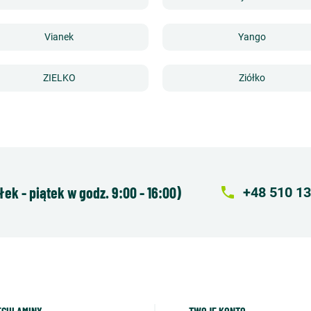
Vianek
Yango
ZIELKO
Ziółko
k - piątek w godz. 9:00 - 16:00)
local_phone
+48 510 13
EGULAMINY
TWOJE KONTO