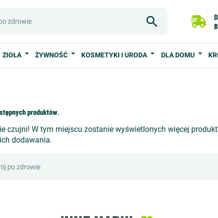
D
B
ZIOŁA
ŻYWNOŚĆ
KOSMETYKI I URODA
DLA DOMU
KR
stępnych produktów.
e czujni! W tym miejscu zostanie wyświetlonych więcej produk
 ich dodawania.