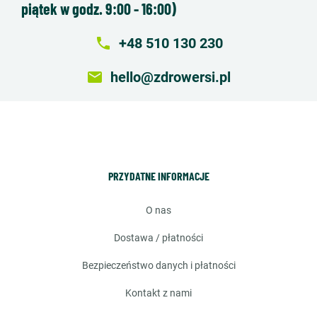
piątek w godz. 9:00 - 16:00)
local_phone
+48 510 130 230
email
hello@zdrowersi.pl
PRZYDATNE INFORMACJE
o nas
dostawa / płatności
bezpieczeństwo danych i płatności
kontakt z nami