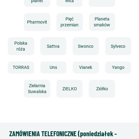
planet
Wita
Pięć
Planeta
Pharmovit
przemian
smaków
Polska
Sattva
Swonco
Sylveco
róża
TORRAS
Uns
Vianek
Yango
Zielarnia
ZIELKO
Ziółko
Suwalska
ZAMÓWIENIA TELEFONICZNE (poniedziałek -