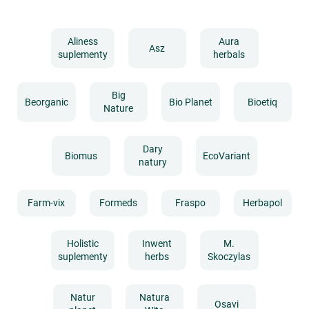
Aliness
Aura
Asz
suplementy
herbals
Big
Beorganic
Bio Planet
Bioetiq
Nature
Dary
Biomus
EcoVariant
natury
Farm-vix
Formeds
Fraspo
Herbapol
Holistic
Inwent
M.
suplementy
herbs
Skoczylas
Natur
Natura
Osavi