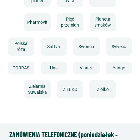
planet
Wita
Pięć
Planeta
Pharmovit
przemian
smaków
Polska
Sattva
Swonco
Sylveco
róża
TORRAS
Uns
Vianek
Yango
Zielarnia
ZIELKO
Ziółko
Suwalska
ZAMÓWIENIA TELEFONICZNE (poniedziałek -