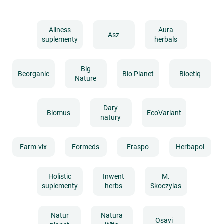
Aliness
Aura
Asz
suplementy
herbals
Big
Beorganic
Bio Planet
Bioetiq
Nature
Dary
Biomus
EcoVariant
natury
Farm-vix
Formeds
Fraspo
Herbapol
Holistic
Inwent
M.
suplementy
herbs
Skoczylas
Natur
Natura
Osavi