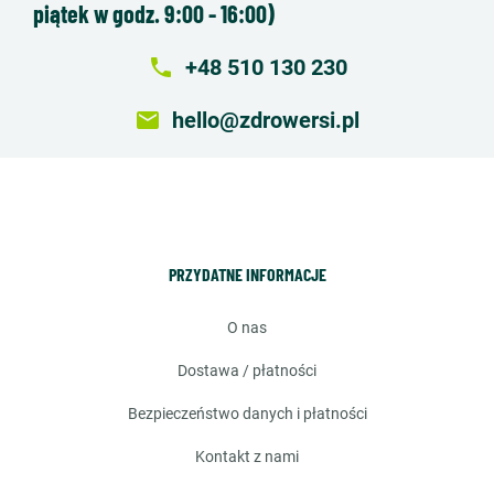
piątek w godz. 9:00 - 16:00)
local_phone
+48 510 130 230
email
hello@zdrowersi.pl
PRZYDATNE INFORMACJE
o nas
dostawa / płatności
bezpieczeństwo danych i płatności
kontakt z nami