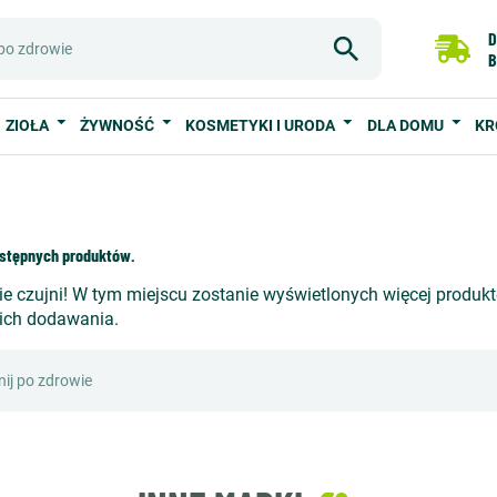
D
B
ZIOŁA
ŻYWNOŚĆ
KOSMETYKI I URODA
DLA DOMU
KR
stępnych produktów.
e czujni! W tym miejscu zostanie wyświetlonych więcej produk
 ich dodawania.