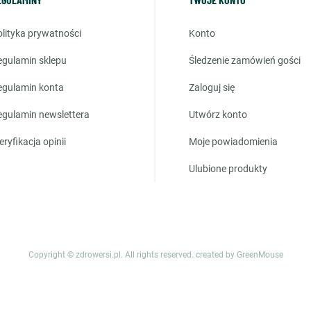
polityka prywatności
konto
regulamin sklepu
śledzenie zamówień gości
regulamin konta
zaloguj się
regulamin newslettera
utwórz konto
weryfikacja opinii
moje powiadomienia
ulubione produkty
Copyright © zdrowersi.pl. All rights reserved.
created by GreenMouse