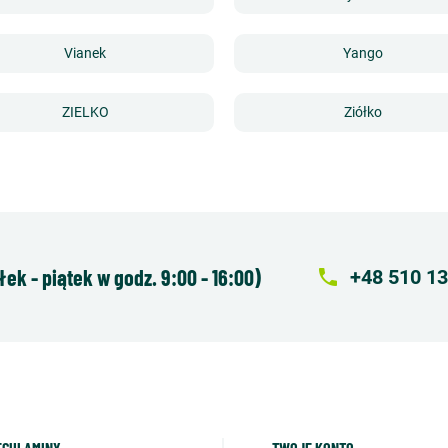
Vianek
Yango
ZIELKO
Ziółko
k - piątek w godz. 9:00 - 16:00)
local_phone
+48 510 13
EGULAMINY
TWOJE KONTO