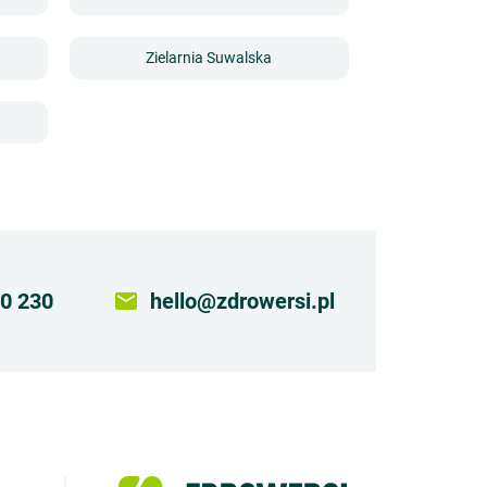
Zielarnia Suwalska
0 230
email
hello@zdrowersi.pl