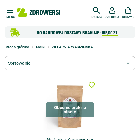
MENU
SZUKAJ
ZALOGUJ
KOSZYK
DO DARMOWEJ DOSTAWY BRAKUJE:
199,00 ZŁ
Strona główna
Marki
ZIELARNIA WARMIŃSKA

Sortowanie
favorite_border
Obecnie brak na
stanie
Na Nerki z Kruszycielem