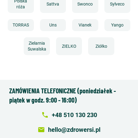
Polska
Sattva
Swonco
Sylveco
róża
TORRAS
Uns
Vianek
Yango
Zielarnia
ZIELKO
Ziółko
Suwalska
ZAMÓWIENIA TELEFONICZNE (poniedziałek -
piątek w godz. 9:00 - 16:00)
local_phone
+48 510 130 230
email
hello@zdrowersi.pl