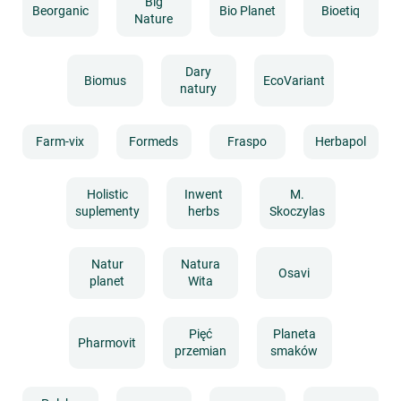
Big
Beorganic
Bio Planet
Bioetiq
Nature
Dary
Biomus
EcoVariant
natury
Farm-vix
Formeds
Fraspo
Herbapol
Holistic
Inwent
M.
suplementy
herbs
Skoczylas
Natur
Natura
Osavi
planet
Wita
Pięć
Planeta
Pharmovit
przemian
smaków