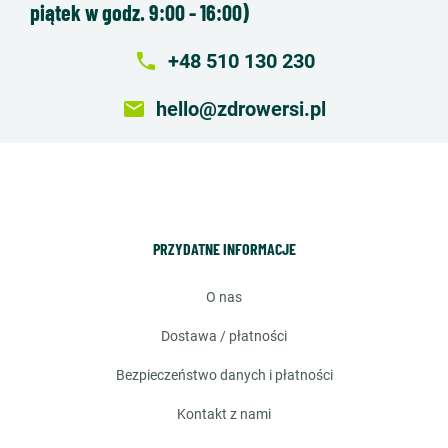
piątek w godz. 9:00 - 16:00)
local_phone
+48 510 130 230
email
hello@zdrowersi.pl
PRZYDATNE INFORMACJE
o nas
dostawa / płatności
bezpieczeństwo danych i płatności
kontakt z nami