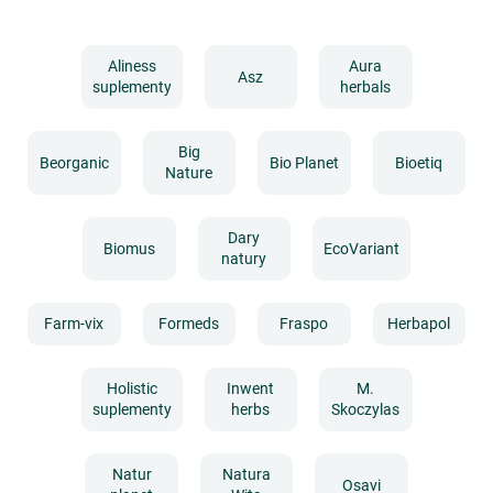
Aliness
Aura
Asz
suplementy
herbals
Big
Beorganic
Bio Planet
Bioetiq
Nature
Dary
Biomus
EcoVariant
natury
Farm-vix
Formeds
Fraspo
Herbapol
Holistic
Inwent
M.
suplementy
herbs
Skoczylas
Natur
Natura
Osavi