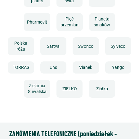
planet
Wita
Pięć
Planeta
Pharmovit
przemian
smaków
Polska
Sattva
Swonco
Sylveco
róża
TORRAS
Uns
Vianek
Yango
Zielarnia
ZIELKO
Ziółko
Suwalska
ZAMÓWIENIA TELEFONICZNE (poniedziałek -