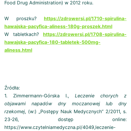
Food Drug Administration) w 2012 roku.
W proszku?
https://zdrowersi.pl/1710-spirulina-
hawajska-pacyfica-aliness-180g-proszek.html
W tabletkach?
https://zdrowersi.pl/1708-spirulina-
hawajska-pacyfica-180-tabletek-500mg-
aliness.html
Źródła:
1. Zimmermann-Górska I.,
Leczenie chorych z
objawami napadów dny moczanowej lub dny
rzekomej
, (w:) „Postępy Nauk Medycznych” 2/2011, s.
23-26, dostęp online:
https://www.czytelniamedyczna.pl/4049,leczenie-