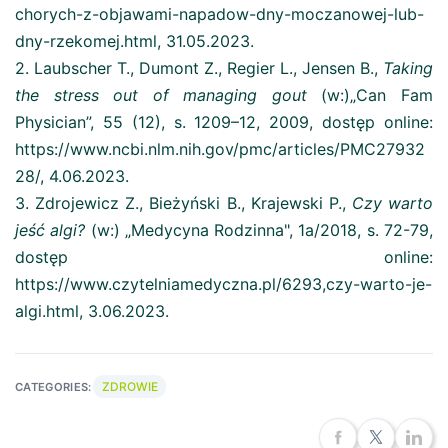
chorych-z-objawami-napadow-dny-moczanowej-lub-
dny-rzekomej.html, 31.05.2023.
2. Laubscher T., Dumont Z., Regier L., Jensen B.,
Taking
the stress out of managing gout
(w:)„Can Fam
Physician”, 55 (12), s. 1209–12, 2009, dostęp online:
https://www.ncbi.nlm.nih.gov/pmc/articles/PMC27932
28/, 4.06.2023.
3. Zdrojewicz Z., Bieżyński B., Krajewski P.,
Czy warto
jeść algi?
(w:) „Medycyna Rodzinna", 1a/2018, s. 72-79,
dostęp online:
https://www.czytelniamedyczna.pl/6293,czy-warto-je-
algi.html, 3.06.2023.
ZDROWIE
CATEGORIES: