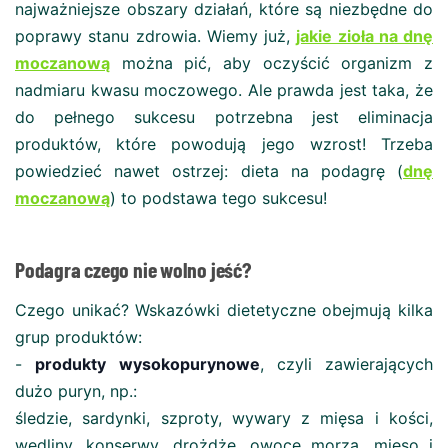
najważniejsze obszary działań, które są niezbędne do
poprawy stanu zdrowia. Wiemy już,
jakie zioła na dnę
moczanową
można pić, aby oczyścić organizm z
nadmiaru kwasu moczowego. Ale prawda jest taka, że
do pełnego sukcesu potrzebna jest eliminacja
produktów, które powodują jego wzrost! Trzeba
powiedzieć nawet ostrzej: dieta na podagrę (
dnę
moczanową
) to podstawa tego sukcesu!
Podagra czego nie wolno jeść?
Czego unikać? Wskazówki dietetyczne obejmują kilka
grup produktów:
-
produkty wysokopurynowe
, czyli zawierających
dużo puryn, np.:
śledzie, sardynki, szproty, wywary z mięsa i kości,
wędliny, konserwy, drożdże, owoce morza, mięso i