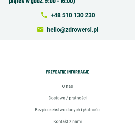
piątek w godz. 9:00 - 16:00)
local_phone
+48 510 130 230
email
hello@zdrowersi.pl
PRZYDATNE INFORMACJE
o nas
dostawa / płatności
bezpieczeństwo danych i płatności
kontakt z nami