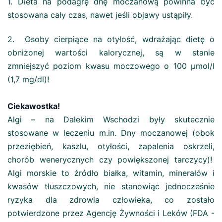
1. Dieta na podagrę dnę moczanową powinna być
stosowana cały czas, nawet jeśli objawy ustąpiły.
2. Osoby cierpiące na otyłość, wdrażając dietę o
obniżonej wartości kalorycznej, są w stanie
zmniejszyć poziom kwasu moczowego o 100 µmol/l
(1,7 mg/dl)!
Ciekawostka!
Algi – na Dalekim Wschodzi były skutecznie
stosowane w leczeniu m.in. Dny moczanowej (obok
przeziębień, kaszlu, otyłości, zapalenia oskrzeli,
chorób wenerycznych czy powiększonej tarczycy)!
Algi morskie to źródło białka, witamin, minerałów i
kwasów tłuszczowych, nie stanowiąc jednocześnie
ryzyka dla zdrowia człowieka, co zostało
potwierdzone przez Agencję Żywności i Leków (FDA -