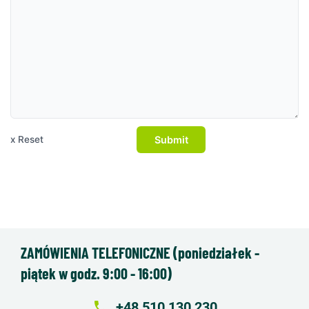
Submit
x Reset
ZAMÓWIENIA TELEFONICZNE (poniedziałek -
piątek w godz. 9:00 - 16:00)
local_phone
+48 510 130 230