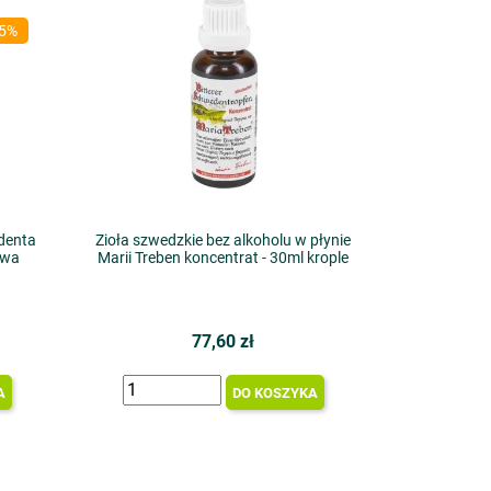
25%
denta
Zioła szwedzkie bez alkoholu w płynie
owa
Marii Treben koncentrat - 30ml krople
77,60 zł
A
DO KOSZYKA