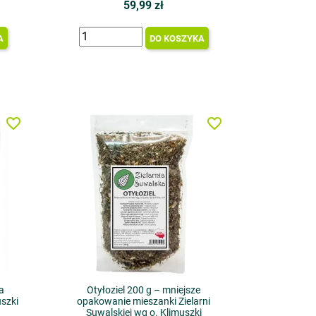
59,99 zł
A
DO KOSZYKA
favorite_border
favorite_border
a
Otyłoziel 200 g – mniejsze
szki
opakowanie mieszanki Zielarni
Suwalskiej wg o. Klimuszki