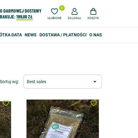
0
O DARMOWEJ DOSTAWY
RAKUJE:
199,00 ZŁ
ULUBIONE
ZALOGUJ
KOSZYK
ÓTKA DATA
NEWS
DOSTAWA / PŁATNOŚCI
O NAS

Sortuj wg:
Best sales
favorite_border
favorite_border