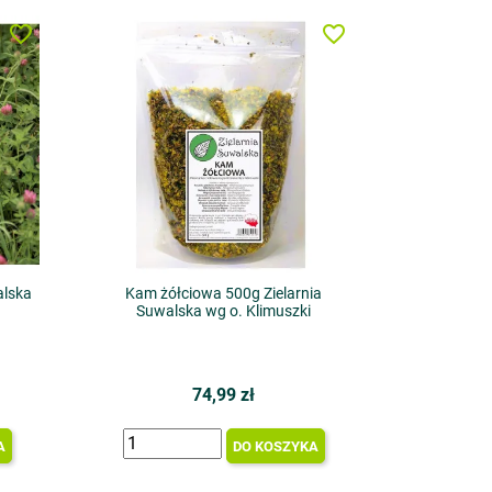
favorite_border
favorite_border
alska
Kam żółciowa 500g Zielarnia
Suwalska wg o. Klimuszki
74,99 zł
A
DO KOSZYKA