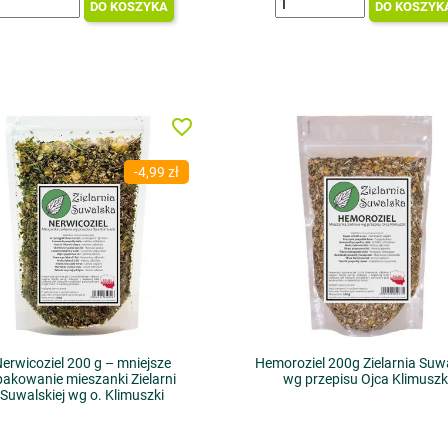
DO KOSZYKA
DO KOSZYK
favorite_border
-4,99 zł
erwicoziel 200 g – mniejsze
Hemoroziel 200g Zielarnia Suw
pakowanie mieszanki Zielarni
wg przepisu Ojca Klimuszk
Suwalskiej wg o. Klimuszki