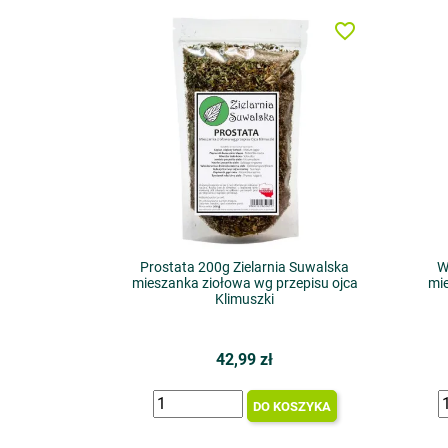
favorite_border
Prostata 200g Zielarnia Suwalska
W
mieszanka ziołowa wg przepisu ojca
mi
Klimuszki
42,99 zł
DO KOSZYKA