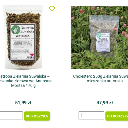
favorite_border
ątroba Zielarnia Suwalska –
Cholestero 250g Zielarnia Suw
eszanka ziołowa wg Andreasa
mieszanka autorska
Moritza 170 g
51,99 zł
47,99 zł
DO KOSZYKA
DO KOSZYK