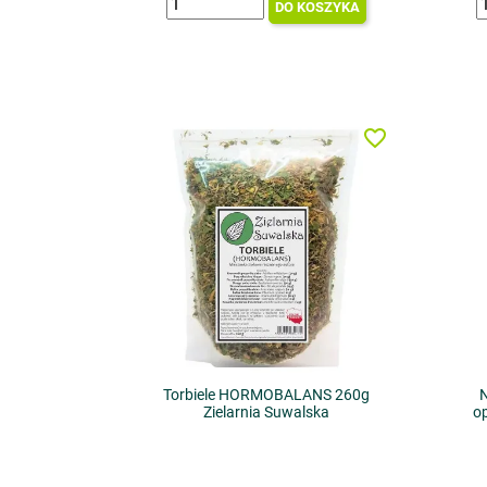
DO KOSZYKA
favorite_border
Torbiele HORMOBALANS 260g
N
Zielarnia Suwalska
o