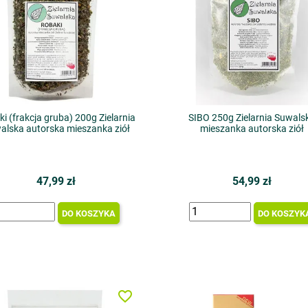
i (frakcja gruba) 200g Zielarnia
SIBO 250g Zielarnia Suwals
alska autorska mieszanka ziół
mieszanka autorska ziół
47,99 zł
54,99 zł
DO KOSZYKA
DO KOSZYK
favorite_border