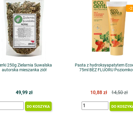
-
erki 250g Zielarnia Suwalska
Pasta z hydroksyapatytem Eco
autorska mieszanka ziół
75ml BEZ FLUORU Poziomk
49,99 zł
10,88 zł
14,50 zł
DO KOSZYKA
DO KOSZYK