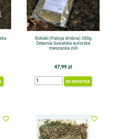
lska
Robaki (frakcja drobna) 200g
Zielarnia Suwalska autorska
mieszanka ziół
47,99 zł
A
DO KOSZYKA
favorite_border
favorite_border