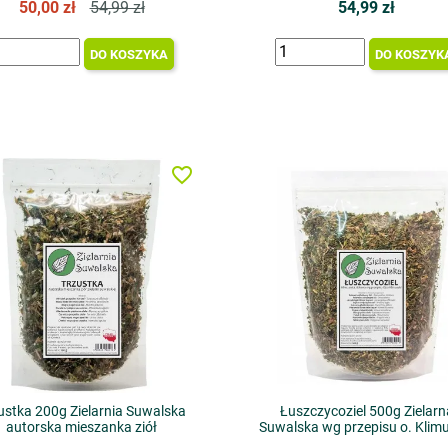
50,00 zł
54,99 zł
54,99 zł
DO KOSZYKA
DO KOSZYK
favorite_border
ustka 200g Zielarnia Suwalska
Łuszczycoziel 500g Zielarn
autorska mieszanka ziół
Suwalska wg przepisu o. Klimu