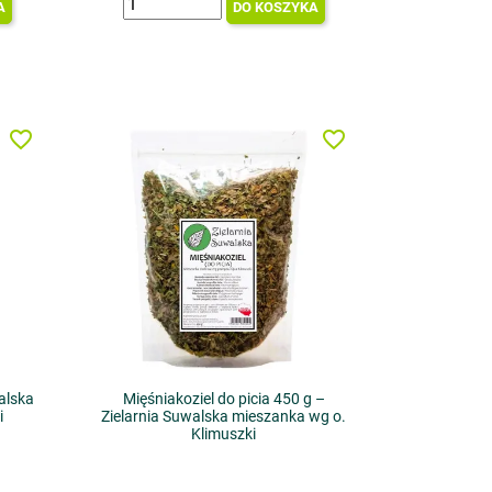
A
DO KOSZYKA
favorite_border
favorite_border
alska
Mięśniakoziel do picia 450 g –
i
Zielarnia Suwalska mieszanka wg o.
Klimuszki