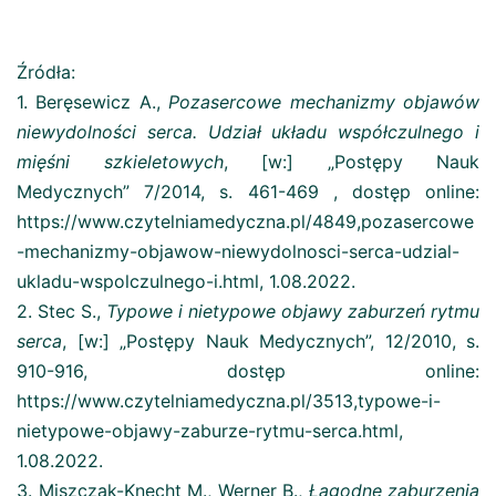
Źródła:
1. Beręsewicz A.,
Pozasercowe mechanizmy objawów
niewydolności serca. Udział układu współczulnego i
mięśni szkieletowych
, [w:] „Postępy Nauk
Medycznych” 7/2014, s. 461-469 , dostęp online:
https://www.czytelniamedyczna.pl/4849,pozasercowe
-mechanizmy-objawow-niewydolnosci-serca-udzial-
ukladu-wspolczulnego-i.html, 1.08.2022.
2. Stec S.,
Typowe i nietypowe objawy zaburzeń rytmu
serca
, [w:] „Postępy Nauk Medycznych”, 12/2010, s.
910-916, dostęp online:
https://www.czytelniamedyczna.pl/3513,typowe-i-
nietypowe-objawy-zaburze-rytmu-serca.html,
1.08.2022.
3. Miszczak-Knecht M., Werner B.,
Łagodne zaburzenia