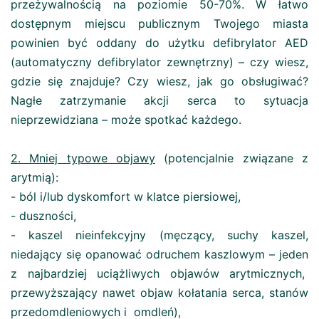
przeżywalnością na poziomie 50-70%. W łatwo
dostępnym miejscu publicznym Twojego miasta
powinien być oddany do użytku defibrylator AED
(automatyczny defibrylator zewnętrzny) – czy wiesz,
gdzie się znajduje? Czy wiesz, jak go obsługiwać?
Nagłe zatrzymanie akcji serca to sytuacja
nieprzewidziana – może spotkać każdego.
2. Mniej typowe objawy
(potencjalnie związane z
arytmią):
- ból i/lub dyskomfort w klatce piersiowej,
- duszności,
- kaszel nieinfekcyjny (męczący, suchy kaszel,
niedający się opanować odruchem kaszlowym – jeden
z najbardziej uciążliwych objawów arytmicznych,
przewyższający nawet objaw kołatania serca, stanów
przedomdleniowych i omdleń),