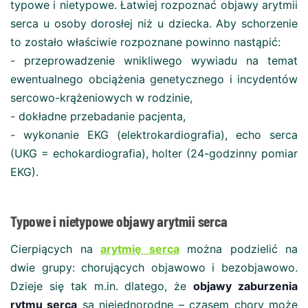
typowe i nietypowe. Łatwiej rozpoznać objawy arytmii
serca u osoby dorosłej niż u dziecka. Aby schorzenie
to zostało właściwie rozpoznane powinno nastąpić:
- przeprowadzenie wnikliwego wywiadu na temat
ewentualnego obciążenia genetycznego i incydentów
sercowo-krążeniowych w rodzinie,
- dokładne przebadanie pacjenta,
- wykonanie EKG (elektrokardiografia), echo serca
(UKG = echokardiografia), holter (24-godzinny pomiar
EKG).
Typowe i nietypowe objawy arytmii serca
Cierpiących na
arytmię serca
można podzielić na
dwie grupy: chorujących objawowo i bezobjawowo.
Dzieje się tak m.in. dlatego, że
objawy zaburzenia
rytmu serca
są niejednorodne – czasem chory może