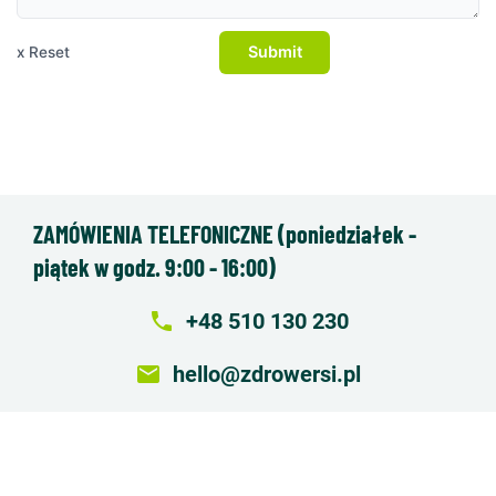
Submit
x Reset
ZAMÓWIENIA TELEFONICZNE (poniedziałek -
piątek w godz. 9:00 - 16:00)
local_phone
+48 510 130 230
email
hello@zdrowersi.pl