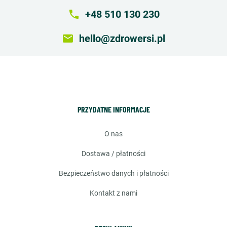
local_phone
+48 510 130 230
email
hello@zdrowersi.pl
PRZYDATNE INFORMACJE
o nas
dostawa / płatności
bezpieczeństwo danych i płatności
kontakt z nami