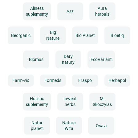
Aliness
Aura
Asz
suplementy
herbals
Big
Beorganic
Bio Planet
Bioetiq
Nature
Dary
Biomus
EcoVariant
natury
Farm-vix
Formeds
Fraspo
Herbapol
Holistic
Inwent
M.
suplementy
herbs
Skoczylas
Natur
Natura
Osavi
planet
Wita