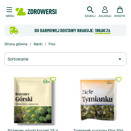
MENU
SZUKAJ
ZALOGUJ
KOSZYK
DO DARMOWEJ DOSTAWY BRAKUJE:
199,00 ZŁ
Strona główna
Marki
Flos

Sortowanie
favorite_border
favorite_border
Różeniec górski korzeń 25 g
Tymianek suszony Flos 50g