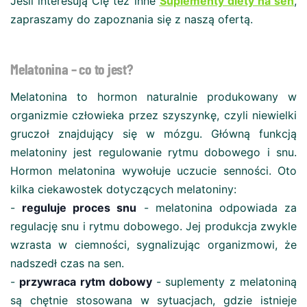
Jeśli interesują Cię też inne
Suplementy diety na sen
,
zapraszamy do zapoznania się z naszą ofertą.
Melatonina – co to jest?
Melatonina to hormon naturalnie produkowany w
organizmie człowieka przez szyszynkę, czyli niewielki
gruczoł znajdujący się w mózgu. Główną funkcją
melatoniny jest regulowanie rytmu dobowego i snu.
Hormon melatonina wywołuje uczucie senności. Oto
kilka ciekawostek dotyczących melatoniny:
-
reguluje proces snu
- melatonina odpowiada za
regulację snu i rytmu dobowego. Jej produkcja zwykle
wzrasta w ciemności, sygnalizując organizmowi, że
nadszedł czas na sen.
-
przywraca rytm dobowy
- suplementy z melatoniną
są chętnie stosowana w sytuacjach, gdzie istnieje