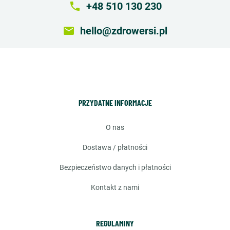
local_phone
+48 510 130 230
email
hello@zdrowersi.pl
PRZYDATNE INFORMACJE
o nas
dostawa / płatności
bezpieczeństwo danych i płatności
kontakt z nami
REGULAMINY