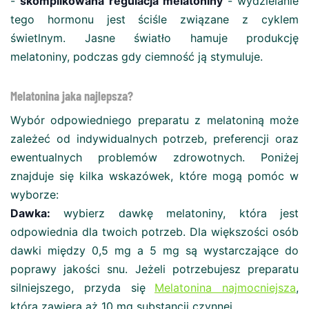
-
skomplikowana regulacja melatoniny
- wydzielanie
tego hormonu jest ściśle związane z cyklem
świetlnym. Jasne światło hamuje produkcję
melatoniny, podczas gdy ciemność ją stymuluje.
Melatonina jaka najlepsza?
Wybór odpowiedniego preparatu z melatoniną może
zależeć od indywidualnych potrzeb, preferencji oraz
ewentualnych problemów zdrowotnych. Poniżej
znajduje się kilka wskazówek, które mogą pomóc w
wyborze:
Dawka:
wybierz dawkę melatoniny, która jest
odpowiednia dla twoich potrzeb. Dla większości osób
dawki między 0,5 mg a 5 mg są wystarczające do
poprawy jakości snu. Jeżeli potrzebujesz preparatu
silniejszego, przyda się
Melatonina najmocniejsza
,
która zawiera aż 10 mg substancji czynnej.