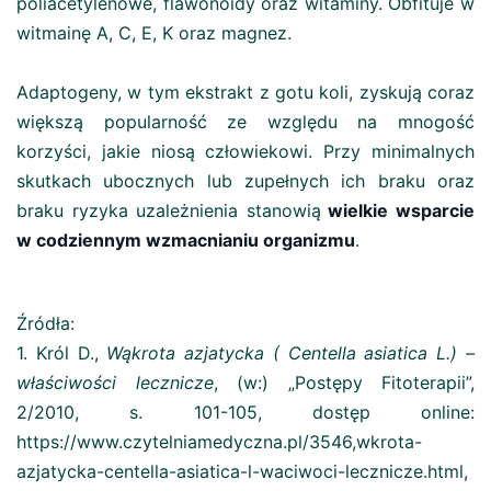
poliacetylenowe, flawonoidy oraz witaminy. Obfituje w
witmainę A, C, E, K oraz magnez.
Adaptogeny, w tym ekstrakt z gotu koli, zyskują coraz
większą popularność ze względu na mnogość
korzyści, jakie niosą człowiekowi. Przy minimalnych
skutkach ubocznych lub zupełnych ich braku oraz
braku ryzyka uzależnienia stanowią
wielkie wsparcie
w codziennym wzmacnianiu organizmu
.
Źródła:
1. Król D.,
Wąkrota azjatycka ( Centella asiatica L.) –
właściwości lecznicze
, (w:) „Postępy Fitoterapii”,
2/2010, s. 101-105, dostęp online:
https://www.czytelniamedyczna.pl/3546,wkrota-
azjatycka-centella-asiatica-l-waciwoci-lecznicze.html,