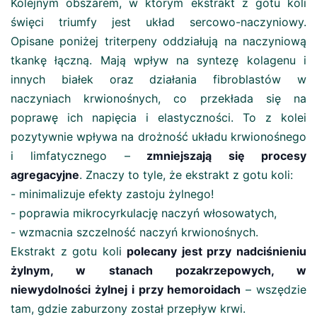
Kolejnym obszarem, w którym ekstrakt z gotu koli
święci triumfy jest układ sercowo-naczyniowy.
Opisane poniżej triterpeny oddziałują na naczyniową
tkankę łączną. Mają wpływ na syntezę kolagenu i
innych białek oraz działania fibroblastów w
naczyniach krwionośnych, co przekłada się na
poprawę ich napięcia i elastyczności. To z kolei
pozytywnie wpływa na drożność układu krwionośnego
i limfatycznego –
zmniejszają się procesy
agregacyjne
. Znaczy to tyle, że ekstrakt z gotu koli:
- minimalizuje efekty zastoju żylnego!
- poprawia mikrocyrkulację naczyń włosowatych,
- wzmacnia szczelność naczyń krwionośnych.
Ekstrakt z gotu koli
polecany jest przy nadciśnieniu
żylnym, w stanach pozakrzepowych, w
niewydolności żylnej i przy hemoroidach
– wszędzie
tam, gdzie zaburzony został przepływ krwi.