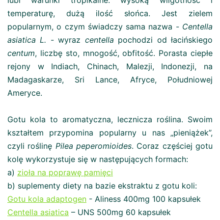
lubi warunki tropikalne: wysoką wilgotność i
temperaturę, dużą ilość słońca. Jest zielem
popularnym, o czym świadczy sama nazwa -
Centella
asiatica L.
- wyraz
centella
pochodzi od łacińskiego
centum
, liczbę sto, mnogość, obfitość. Porasta ciepłe
rejony w Indiach, Chinach, Malezji, Indonezji, na
Madagaskarze, Sri Lance, Afryce, Południowej
Ameryce.
Gotu kola to aromatyczna, lecznicza roślina. Swoim
kształtem przypomina popularny u nas „pieniążek”,
czyli roślinę
Pilea peperomioides
. Coraz częściej gotu
kolę wykorzystuje się w następujących formach:
a)
zioła na poprawę pamięci
b) suplementy diety na bazie ekstraktu z gotu koli:
Gotu kola adaptogen
- Aliness 400mg 100 kapsułek
Centella asiatica
– UNS 500mg 60 kapsułek