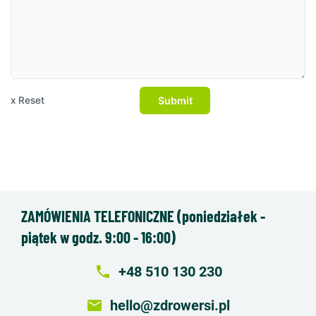
Submit
x Reset
ZAMÓWIENIA TELEFONICZNE (poniedziałek -
piątek w godz. 9:00 - 16:00)
local_phone
+48 510 130 230
email
hello@zdrowersi.pl