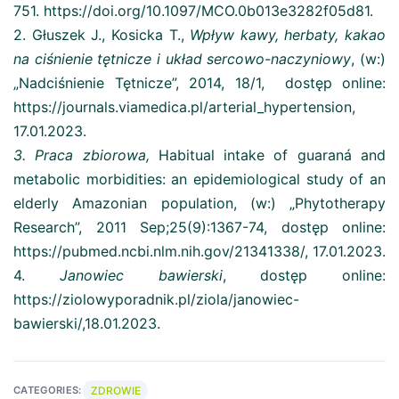
751. https://doi.org/10.1097/MCO.0b013e3282f05d81.
2. Głuszek J., Kosicka T.,
Wpływ kawy, herbaty, kakao
na ciśnienie tętnicze i układ sercowo-naczyniowy
, (w:)
„Nadciśnienie Tętnicze”, 2014, 18/1, dostęp online:
https://journals.viamedica.pl/arterial_hypertension,
17.01.2023.
3. Praca zbiorowa,
Habitual intake of guaraná and
metabolic morbidities: an epidemiological study of an
elderly Amazonian population, (w:) „Phytotherapy
Research”, 2011 Sep;25(9):1367-74, dostęp online:
https://pubmed.ncbi.nlm.nih.gov/21341338/, 17.01.2023.
4.
Janowiec bawierski
, dostęp online:
https://ziolowyporadnik.pl/ziola/janowiec-
bawierski/,18.01.2023.
ZDROWIE
CATEGORIES: