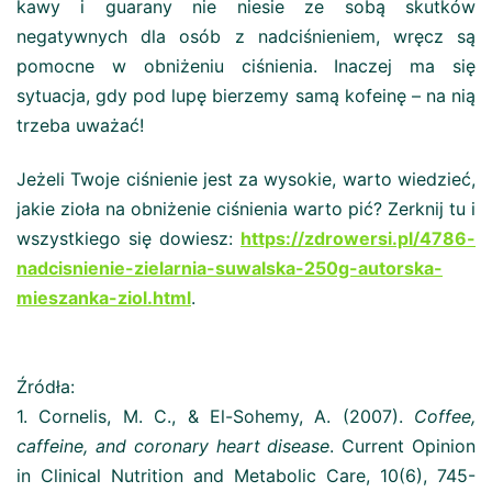
kawy i guarany nie niesie ze sobą skutków
negatywnych dla osób z nadciśnieniem, wręcz są
pomocne w obniżeniu ciśnienia. Inaczej ma się
sytuacja, gdy pod lupę bierzemy samą kofeinę – na nią
trzeba uważać!
Jeżeli Twoje ciśnienie jest za wysokie, warto wiedzieć,
jakie zioła na obniżenie ciśnienia warto pić? Zerknij tu i
wszystkiego się dowiesz:
https://zdrowersi.pl/4786-
nadcisnienie-zielarnia-suwalska-250g-autorska-
mieszanka-ziol.html
.
Źródła:
1. Cornelis, M. C., & El-Sohemy, A. (2007).
Coffee,
caffeine, and coronary heart disease
. Current Opinion
in Clinical Nutrition and Metabolic Care, 10(6), 745-