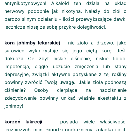
antynikotynowych! Alkaloid ten działa na układ
nerwowy podobnie jak nikotyna. Należy do ziół o
bardzo silnym działaniu - liości przewyższające dawki
lecznicze niosą ze sobą przykre dolegliwości.
kora johimby lekarskiej
– nie zioło a drzewo, jako
surowiec wykorzystuje się jego ciętą korę. Jeśli
dokucza Ci: zbyt niskie ciśnienie, niskie libido,
impotencja, ciągłe uczucie zmęczenia lub stany
depresyjne, związki aktywne pozyskane z tej rośliny
powinny zwrócić Twoją uwagę. Jakie zioła podnoszą
ciśnienie? Osoby cierpiące na nadciśnienie
zdecydowanie powinny unikać właśnie ekestraktu z
johimby!
korzeń lukrecji
- posiada wiele właściwości
leczniczych, m.in.. łagodzi podrażnienia żołądka i jelit,