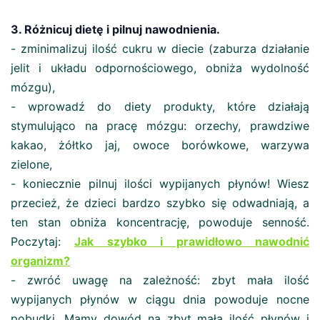
3. Różnicuj dietę i pilnuj nawodnienia.
- zminimalizuj ilość cukru w diecie (zaburza działanie
jelit i układu odpornościowego, obniża wydolność
mózgu),
- wprowadź do diety produkty, które działają
stymulująco na pracę mózgu: orzechy, prawdziwe
kakao, żółtko jaj, owoce borówkowe, warzywa
zielone,
- koniecznie pilnuj ilości wypijanych płynów! Wiesz
przecież, że dzieci bardzo szybko się odwadniają, a
ten stan obniża koncentrację, powoduje senność.
Poczytaj:
Jak szybko i prawidłowo nawodnić
organizm?
- zwróć uwagę na zależność: zbyt mała ilość
wypijanych płynów w ciągu dnia powoduje nocne
pobudki. Mamy dowód na zbyt małą ilość płynów i