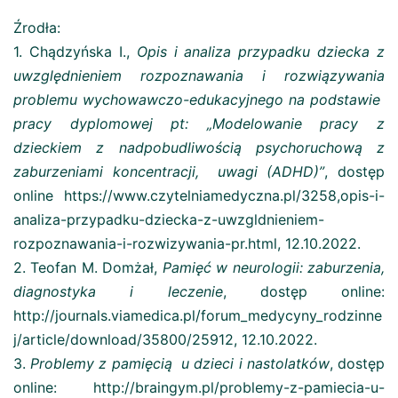
Źrodła:
1. Chądzyńska I.,
Opis i analiza przypadku dziecka z
uwzględnieniem rozpoznawania i rozwiązywania
problemu wychowawczo-edukacyjnego na podstawie
pracy dyplomowej pt: „Modelowanie pracy z
dzieckiem z nadpobudliwością psychoruchową z
zaburzeniami koncentracji, uwagi (ADHD)”
, dostęp
online https://www.czytelniamedyczna.pl/3258,opis-i-
analiza-przypadku-dziecka-z-uwzgldnieniem-
rozpoznawania-i-rozwizywania-pr.html, 12.10.2022.
2. Teofan M. Domżał,
Pamięć w neurologii: zaburzenia,
diagnostyka i leczenie
, dostęp online:
http://journals.viamedica.pl/forum_medycyny_rodzinne
j/article/download/35800/25912, 12.10.2022.
3.
Problemy z pamięcią u dzieci i nastolatków
, dostęp
online: http://braingym.pl/problemy-z-pamiecia-u-