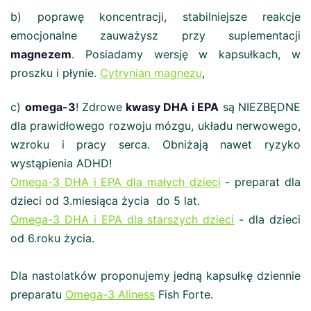
b) poprawę koncentracji, stabilniejsze reakcje
emocjonalne zauważysz przy suplementacji
magnezem
. Posiadamy wersję w kapsułkach, w
proszku i płynie.
Cytrynian magnezu
,
c)
omega-3
! Zdrowe
kwasy DHA i EPA
są NIEZBĘDNE
dla prawidłowego rozwoju mózgu, układu nerwowego,
wzroku i pracy serca. Obniżają nawet ryzyko
wystąpienia ADHD!
Omega-3 DHA i EPA dla małych dzieci
- preparat dla
dzieci od 3.miesiąca życia do 5 lat.
Omega-3 DHA i EPA dla starszych dzieci
- dla dzieci
od 6.roku życia.
Dla nastolatków proponujemy jedną kapsułkę dziennie
preparatu
Omega-
3 Aliness
Fish Forte.