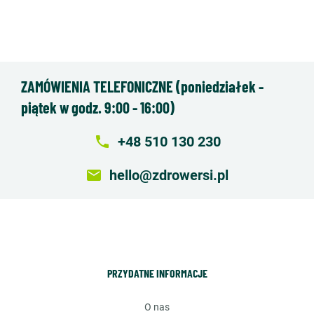
ZAMÓWIENIA TELEFONICZNE (poniedziałek -
piątek w godz. 9:00 - 16:00)
local_phone
+48 510 130 230
email
hello@zdrowersi.pl
PRZYDATNE INFORMACJE
o nas