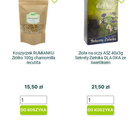
favorite_border
favorite_border
Koszyczek RUMIANKU
Zioła na oczy ASZ 40x3g
Ziółko 100g chamomilla
Sekrety Zielnika DLA OKA ze
recutita
świetlikiem
15,50 zł
21,50 zł
DO KOSZYKA
DO KOSZYKA