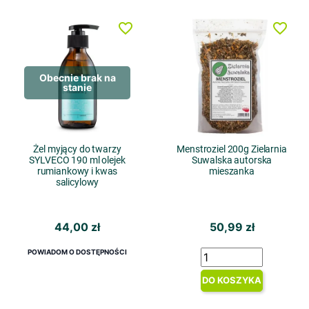
favorite_border
favorite_border
Obecnie brak na
stanie
Żel myjący do twarzy
Menstroziel 200g Zielarnia
SYLVECO 190 ml olejek
Suwalska autorska
rumiankowy i kwas
mieszanka
salicylowy
44,00 zł
50,99 zł
POWIADOM O DOSTĘPNOŚCI
DO KOSZYKA