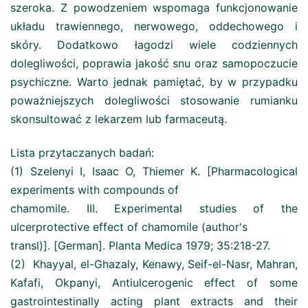
szeroka. Z powodzeniem wspomaga funkcjonowanie
układu trawiennego, nerwowego, oddechowego i
skóry. Dodatkowo łagodzi wiele codziennych
dolegliwości, poprawia jakość snu oraz samopoczucie
psychiczne. Warto jednak pamiętać, by w przypadku
poważniejszych dolegliwości stosowanie rumianku
skonsultować z lekarzem lub farmaceutą.
Lista przytaczanych badań:
(1) Szelenyi I, Isaac O, Thiemer K. [Pharmacological
experiments with compounds of
chamomile. III. Experimental studies of the
ulcerprotective effect of chamomile (author's
transl)]. [German]. Planta Medica 1979; 35:218-27.
(2) Khayyal, el-Ghazaly, Kenawy, Seif-el-Nasr, Mahran,
Kafafi, Okpanyi, Antiulcerogenic effect of some
gastrointestinally acting plant extracts and their