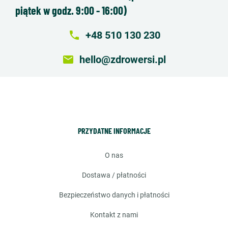
piątek w godz. 9:00 - 16:00)
local_phone
+48 510 130 230
email
hello@zdrowersi.pl
PRZYDATNE INFORMACJE
o nas
dostawa / płatności
bezpieczeństwo danych i płatności
kontakt z nami