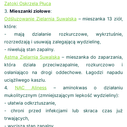
Zatoki Oskrzela Płuca
3.
Mieszanki ziołowe
:
Odśluzowani
e Zielarnia Suwalska
– mieszanka 13 ziół,
które:
- mają działanie rozkurczowe, wykrztuśnie,
rozrzedzają i usuwają zalegającą wydzielinę,
- niwelują stan zapalny.
Astma Zielarnia Suwalska
– mieszanka do zaparzania,
która działa przeciwzapalnie, rozkurczowo i
osłaniająco na drogi oddechowe. Łagodzi napadu
uciążliwego kaszlu.
4.
NAC Aliness
– aminokwas o działaniu
mukolitycznym (zmniejszającym lepkość wydzieliny):
- ułatwia odkrztuszanie,
- chroni przed infekcjami lub skraca czas już
trwających,
- wycisza stan zapalny.