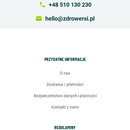
local_phone
+48 510 130 230
email
hello@zdrowersi.pl
PRZYDATNE INFORMACJE
o nas
dostawa / płatności
bezpieczeństwo danych i płatności
kontakt z nami
REGULAMINY